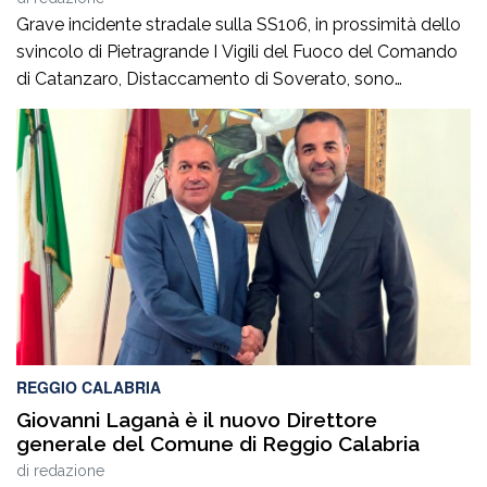
Grave incidente stradale sulla SS106, in prossimità dello
svincolo di Pietragrande I Vigili del Fuoco del Comando
di Catanzaro, Distaccamento di Soverato, sono
intervenuti sulla SS106, in prossimità dello svincolo per la
località Pietragrande, per un grave incidente stradale che
ha coinvolto una Fiat Panda, un’Audi e una
motocicletta.Nel sinistro ha perso la vita il […]
REGGIO CALABRIA
Giovanni Laganà è il nuovo Direttore
generale del Comune di Reggio Calabria
di
redazione