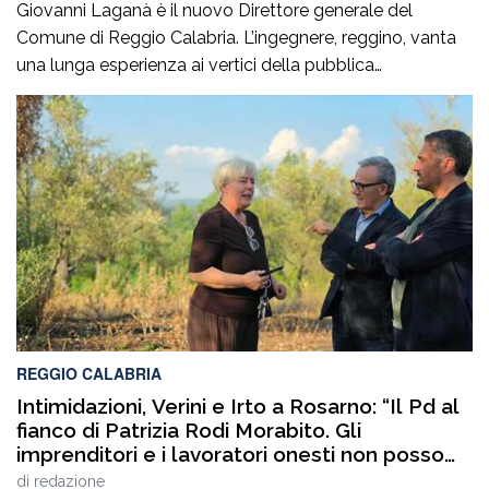
Giovanni Laganà è il nuovo Direttore generale del
Comune di Reggio Calabria. L’ingegnere, reggino, vanta
una lunga esperienza ai vertici della pubblica
amministrazione e della gestione delle infrastrutture in
Calabria ed in Sicilia. È stato Vice Direttore regionale
Anas Sicilia, Capo Compartimento Anas Calabria,
Direttore generale della Regione Calabria e Direttore
generale della ItalConsult Spa, […]
REGGIO CALABRIA
Intimidazioni, Verini e Irto a Rosarno: “Il Pd al
fianco di Patrizia Rodi Morabito. Gli
imprenditori e i lavoratori onesti non posso
essere lasciati da soli”
di
redazione