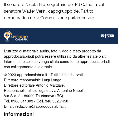
Il senatore Nicola Irto, segretario del Pd Calabria, e il
senatore Walter Verini, capogruppo del Partito
democratico nella Commissione parlamentare
Antimafia, hanno fatto visita a Patrizia Rodi Morabito,
imprenditrice agricola di Rosarno (Rc) la cui azienda è
stata più volte colpita da incendi, furti e danneggiamenti.
L’ultimo grave episodio si è verificato nei giorni scorsi […]
L'utilizzo di materiale audio, foto, video e testo prodotto da
approdocalabria.it potrà essere utilizzato da altre testate o siti
internet se e solo se venga citata come fonte approdocalabria.it
con collegamento al giornale.
© 2023 approdocalabria.it - Tutti i diritti riservati.
Direttore responsabile Luigi Longo.
Direttore editoriale Antonio Marziale.
Responsabile ufficio legale avv. Antonino Napoli
Via Sila, 8 - 89029 Taurianova (RC)
Tel. 0966.611303 - Cell. 340.382.7450
Email: redazione@approdocalabria.it
Informazioni