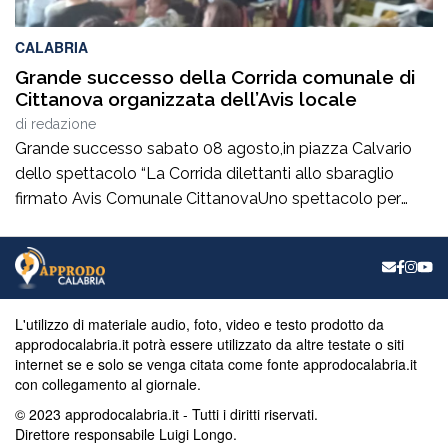
CALABRIA
Grande successo della Corrida comunale di
Cittanova organizzata dell’Avis locale
di
redazione
Grande successo sabato 08 agosto,in piazza Calvario
dello spettacolo “La Corrida dilettanti allo sbaraglio
firmato Avis Comunale CittanovaUno spettacolo per
promuovere la donazione del sangue, abilmente
condotto da Simona Caruso e Franco Macrì.La
presidente ha sottolineato che tutti i donatori sono la
Luce che illumina il buio di molti. Se ci sono i donatori, la
[…]
L'utilizzo di materiale audio, foto, video e testo prodotto da
approdocalabria.it potrà essere utilizzato da altre testate o siti
internet se e solo se venga citata come fonte approdocalabria.it
con collegamento al giornale.
© 2023 approdocalabria.it - Tutti i diritti riservati.
Direttore responsabile Luigi Longo.