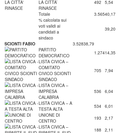
LA CITTA’
492
5,54
RINASCE
Totale
3.565
40,17
% calcolata sui
voti validi ai
39,20
candidati a
sindaco
SCIONTI FABIO
3.528
38,79
PARTITO
1.274
14,35
DEMOCRATICO
LISTA CIVICA –
COMITATO
705
7,94
CIVICO SCIONTI
SINDACO
LISTA CIVICA –
IMPRESA
536
6,04
CALABRIA
LISTA CIVICA – A
534
6,01
TESTA ALTA
UNIONE DI
193
2,17
CENTRO
LISTA CIVICA –
188
2,11
RIPARTE IL SUD