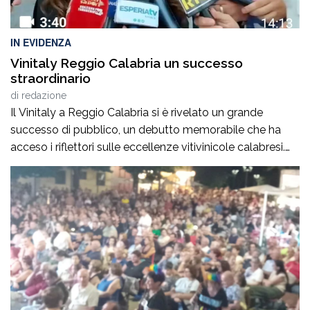
IN EVIDENZA
Vinitaly Reggio Calabria un successo
straordinario
di
redazione
Il Vinitaly a Reggio Calabria si è rivelato un grande
successo di pubblico, un debutto memorabile che ha
acceso i riflettori sulle eccellenze vitivinicole calabresi.
Oltre 500 le aziende presenti. «Abbiamo riacceso i
motori della nostra terra», ha commentato il
governatore della Calabria, Roberto Occhiuto,
sottolineando come la kermesse rappresenti
un’occasione imperdibile per valorizzare identità, […]