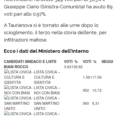
Giuseppe Ciano (Sinistra-Comunista) ha avuto 89
voti pari allo 0.97%.
A Taurianova si è tornato alle urne dopo lo
scioglimento, il terzo nella storia dell’ente, per
infiltrazioni mafiose.
Ecco i dati del Ministero dell’Interno
CANDIDATI SINDACO E LISTE
VOTI
%
VOTI
%
SEGGI
BIASI ROCCO
3.621
39,82
LISTA CIVICA –
CULTURA E
1.561
17,59
IDENTITA’
LISTA CIVICA –
952
10,72
NOI CON BIASI
LISTA CIVICA –
SAN MARTINO
560
6,31
UNITO
LISTA CIVICA –