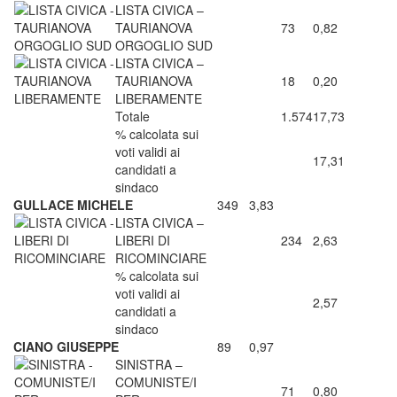
LISTA CIVICA –
TAURIANOVA
73
0,82
ORGOGLIO SUD
LISTA CIVICA –
TAURIANOVA
18
0,20
LIBERAMENTE
Totale
1.574
17,73
% calcolata sui
voti validi ai
17,31
candidati a
sindaco
GULLACE MICHELE
349
3,83
LISTA CIVICA –
LIBERI DI
234
2,63
RICOMINCIARE
% calcolata sui
voti validi ai
2,57
candidati a
sindaco
CIANO GIUSEPPE
89
0,97
SINISTRA –
COMUNISTE/I
71
0,80