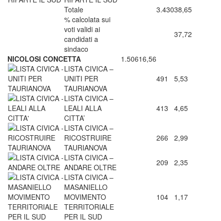
Totale
3.430
38,65
% calcolata sui
voti validi ai
37,72
candidati a
sindaco
NICOLOSI CONCETTA
1.506
16,56
LISTA CIVICA –
UNITI PER
491
5,53
TAURIANOVA
LISTA CIVICA –
LEALI ALLA
413
4,65
CITTA’
LISTA CIVICA –
RICOSTRUIRE
266
2,99
TAURIANOVA
LISTA CIVICA –
209
2,35
ANDARE OLTRE
LISTA CIVICA –
MASANIELLO
MOVIMENTO
104
1,17
TERRITORIALE
PER IL SUD