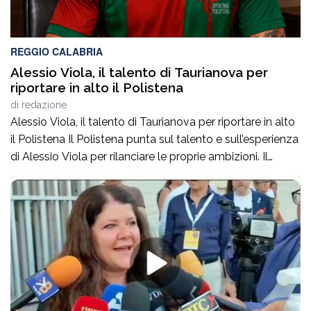
REGGIO CALABRIA
Alessio Viola, il talento di Taurianova per
riportare in alto il Polistena
di
redazione
Alessio Viola, il talento di Taurianova per riportare in alto
il Polistena Il Polistena punta sul talento e sull’esperienza
di Alessio Viola per rilanciare le proprie ambizioni. Il
giocatore, protagonista di un percorso importante tra
Serie B e Serie C, arriva con l’obiettivo di mettere qualità
e determinazione al servizio dello Sporting Club
Polistena.Insieme al […]