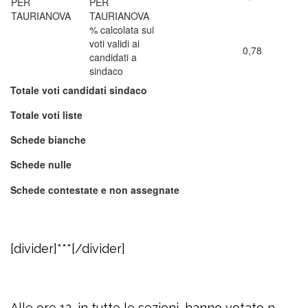
PER
TAURIANOVA
% calcolata sui
voti validi ai
0,78
candidati a
sindaco
Totale voti candidati sindaco
Totale voti liste
Schede bianche
Schede nulle
Schede contestate e non assegnate
[divider]***[/divider]
Alle ore 12, in tutte le sezioni, hanno votato n.