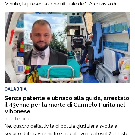
Minulio, la presentazione ufficiale de “L’Archivista di
poesie”, secondo romanzo del giovane scrittore Carmelo
Maria Gazzana.La serata ha rappresentato un
importante momento d’incontro tra letteratura, arte e
territorio, offrendo al pubblico l’opportunità di conoscere
più da […]
CALABRIA
Senza patente e ubriaco alla guida, arrestato
il 43enne per la morte di Carmelo Purita nel
Vibonese
di
redazione
Nel quadro dell’attività di polizia giudiziaria svolta a
seguito del grave sinistro stradale verificatosi il 2 agosto