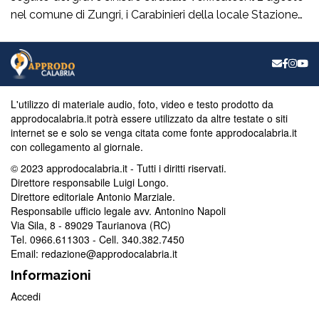
nel comune di Zungri, i Carabinieri della locale Stazione
hanno tratto in arresto, nella quasi flagranza di reato, un
43enne di nazionalità rumena, residente a Zungri. L’uomo
è ritenuto, allo stato degli accertamenti, responsabile del
reato di omicidio […]
L'utilizzo di materiale audio, foto, video e testo prodotto da
approdocalabria.it potrà essere utilizzato da altre testate o siti
internet se e solo se venga citata come fonte approdocalabria.it
con collegamento al giornale.
© 2023 approdocalabria.it - Tutti i diritti riservati.
Direttore responsabile Luigi Longo.
Direttore editoriale Antonio Marziale.
Responsabile ufficio legale avv. Antonino Napoli
Via Sila, 8 - 89029 Taurianova (RC)
Tel. 0966.611303 - Cell. 340.382.7450
Email: redazione@approdocalabria.it
Informazioni
Accedi