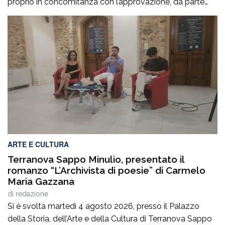
proprio in concomitanza con l’approvazione, da parte
del Consiglio dei ministri, del nuovo Programma
operativo della sanità calabrese per il triennio 2026-
2028. È l’ennesima denuncia del personale della sanità,
che attesta una crisi gravissima del settore, purtroppo
negata dai […]
ARTE E CULTURA
Terranova Sappo Minulio, presentato il
romanzo “L’Archivista di poesie” di Carmelo
Maria Gazzana
di
redazione
Si è svolta martedì 4 agosto 2026, presso il Palazzo
della Storia, dell’Arte e della Cultura di Terranova Sappo