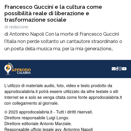
Francesco Guccini e la cultura come
possibilità reale di liberazione e
trasformazione sociale
di
redazione
di Antonino Napoli Con la morte di Francesco Guccini
l’Italia non perde soltanto un cantautore straordinario o
un poeta della musica ma, per la mia generazione
cresciuta nella sinistra degli anni Ottanta e Novanta, se
ne va un autentico riferimento culturale, uno di quei
maestri che hanno insegnato a pensare prima ancora
che a cantare. […]
L'utilizzo di materiale audio, foto, video e testo prodotto da
approdocalabria.it potrà essere utilizzato da altre testate o siti
internet se e solo se venga citata come fonte approdocalabria.it
con collegamento al giornale.
© 2023 approdocalabria.it - Tutti i diritti riservati.
Direttore responsabile Luigi Longo.
Direttore editoriale Antonio Marziale.
Responsabile ufficio legale avv. Antonino Napoli