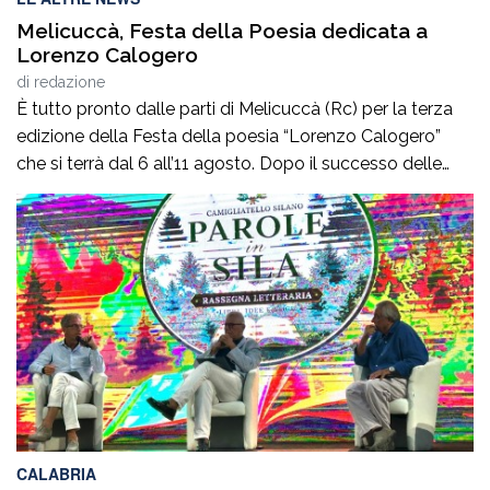
Melicuccà, Festa della Poesia dedicata a
Lorenzo Calogero
di
redazione
È tutto pronto dalle parti di Melicuccà (Rc) per la terza
edizione della Festa della poesia “Lorenzo Calogero”
che si terrà dal 6 all’11 agosto. Dopo il successo delle
prime due edizioni, nel 2024 e nel 2025, che hanno
portato nell’entroterra calabrese autorevoli protagonisti
della cultura italiana e internazionale, anche per
quest’annoLYRIKS – Laboratorio Interdisciplinare […]
CALABRIA