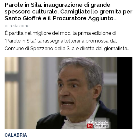
Parole in Sila, inaugurazione di grande
spessore culturale. Camigliatello gremita per
Santo Gioffrè e il Procuratore Aggiunto
Stefano Musolino
di
redazione
È partita nel migliore dei modi la prima edizione di
“Parole in Sila”, la rassegna letteraria promossa dal
Comune di Spezzano della Sila e diretta dal giornalista
Pasquale Motta, che fino al 19 agosto porterà a
Camigliatello Silano alcuni tra i più autorevoli
protagonisti del panorama culturale e istituzionale
italiano. Nella splendida cornice di Piazza […]
CALABRIA