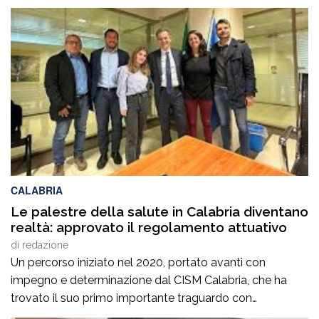
la legge regionale che sostiene proprio questi processi.
Prima di procedere con l’abrogazione della legge 15 del
2006 occorre ascoltare i sindaci e valutare con
attenzione tutte le conseguenze che […]
CALABRIA
Le palestre della salute in Calabria diventano
realtà: approvato il regolamento attuativo
di
redazione
Un percorso iniziato nel 2020, portato avanti con
impegno e determinazione dal CISM Calabria, che ha
trovato il suo primo importante traguardo con
l’approvazione della legge regionale nel 2023 e che oggi