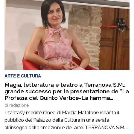
si completa con un ulteriore passaggio fondamentale:
l’approvazione del regolamento attuativo che disciplina
il riconoscimento e il funzionamento delle Palestre della
Salute in […]
ARTE E CULTURA
Magia, letteratura e teatro a Terranova S.M.:
grande successo per la presentazione de “La
Profezia del Quinto Vertice-La fiamma
duplice”
di
redazione
Il fantasy mediterraneo di Marzia Matalone incanta il
pubblico del Palazzo della Cultura in una serata
all’insegna delle emozioni e dell’arte. TERRANOVA S.M. –