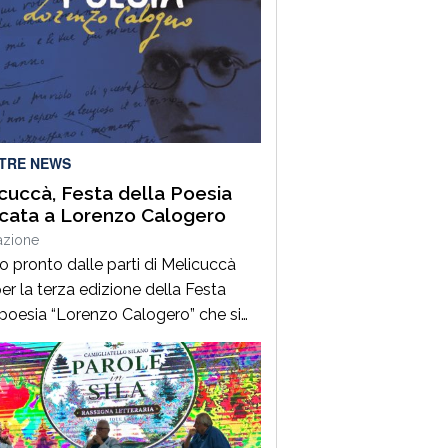
LTRE NEWS
cuccà, Festa della Poesia
cata a Lorenzo Calogero
azione
to pronto dalle parti di Melicuccà
er la terza edizione della Festa
 poesia “Lorenzo Calogero” che si
dal 6 all’11 agosto. Dopo il successo
 prime due edizioni, nel 2024 e nel
 che hanno portato nell’entroterra
rese autorevoli protagonisti della
a italiana e internazionale, anche