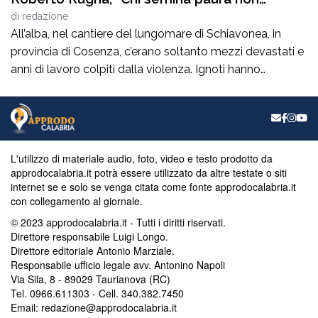
fermerà il lavoro onesto”
di
redazione
All’alba, nel cantiere del lungomare di Schiavonea, in
provincia di Cosenza, c’erano soltanto mezzi devastati e
anni di lavoro colpiti dalla violenza. Ignoti hanno
distrutto nella notte tutti i mezzi operativi dell’Italiana
Gas S.r.l., l’azienda guidata dal presidente di Ance
Calabria, Roberto Rugna, impegnata nei lavori di
convogliamento delle acque bianche. Un gesto che va
[…]
L'utilizzo di materiale audio, foto, video e testo prodotto da
approdocalabria.it potrà essere utilizzato da altre testate o siti
internet se e solo se venga citata come fonte approdocalabria.it
con collegamento al giornale.
© 2023 approdocalabria.it - Tutti i diritti riservati.
Direttore responsabile Luigi Longo.
Direttore editoriale Antonio Marziale.
Responsabile ufficio legale avv. Antonino Napoli
Via Sila, 8 - 89029 Taurianova (RC)
Tel. 0966.611303 - Cell. 340.382.7450
Email: redazione@approdocalabria.it