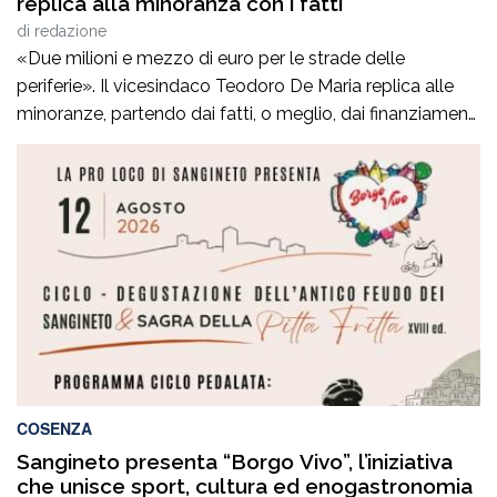
replica alla minoranza con i fatti
di
redazione
«Due milioni e mezzo di euro per le strade delle
periferie». Il vicesindaco Teodoro De Maria replica alle
minoranze, partendo dai fatti, o meglio, dai finanziamenti
ministeriali ottenuti. «Le minoranze continuano a
criticare, ma noi rispondiamo con le carte in mano e con i
soldi già ottenuti e disponibili per essere investiti sul
territorio», afferma […]
COSENZA
Sangineto presenta “Borgo Vivo”, l’iniziativa
che unisce sport, cultura ed enogastronomia