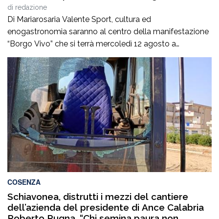
di
redazione
Di Mariarosaria Valente Sport, cultura ed
enogastronomia saranno al centro della manifestazione
“Borgo Vivo” che si terrà mercoledì 12 agosto a
Sangineto, nel cosentino. L’evento, promosso dalla
locale Peo Loco e frutto di una significativa sinergia tra
Istituzioni locali e regionali, unirà la Ciclo-Degustazione
dell’Antico Feudo dei Sangineto alla diciottesima
edizione della Sagra della Pitta […]
COSENZA
Schiavonea, distrutti i mezzi del cantiere
dell’azienda del presidente di Ance Calabria
Roberto Rugna, “Chi semina paura non