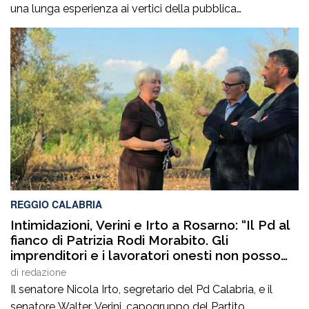
una lunga esperienza ai vertici della pubblica
amministrazione e della gestione delle infrastrutture in
Calabria ed in Sicilia. È stato Vice Direttore regionale
Anas Sicilia, Capo Compartimento Anas Calabria,
Direttore generale della Regione Calabria e Direttore
generale della ItalConsult Spa, […]
REGGIO CALABRIA
Intimidazioni, Verini e Irto a Rosarno: “Il Pd al
fianco di Patrizia Rodi Morabito. Gli
imprenditori e i lavoratori onesti non posso
essere lasciati da soli”
di
redazione
Il senatore Nicola Irto, segretario del Pd Calabria, e il
senatore Walter Verini, capogruppo del Partito