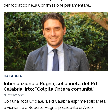
democratico nella Commissione parlamentare
Antimafia, hanno fatto visita a Patrizia Rodi Morabito,
imprenditrice agricola di Rosarno (Rc) la cui azienda è
stata più volte colpita da incendi, furti e danneggiamenti.
L’ultimo grave episodio si è verificato nei giorni scorsi […]
CALABRIA
Intimidazione a Rugna, solidarietà del Pd
Calabria. Irto: “Colpita l’intera comunità”
di
redazione
Con una nota ufficiale, “il Pd Calabria esprime solidarietà
e vicinanza a Roberto Rugna, presidente di Ance