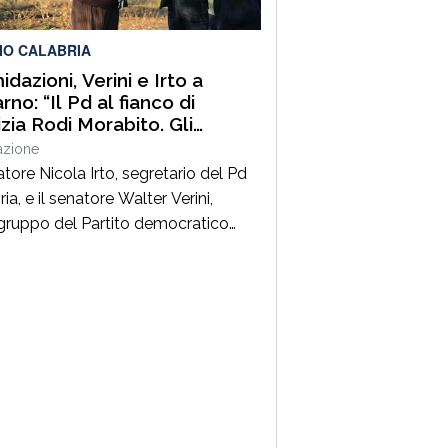
ne Calabria e Direttore generale
ItalConsult Spa, […]
IO CALABRIA
idazioni, Verini e Irto a
no: “Il Pd al fianco di
izia Rodi Morabito. Gli
enditori e i lavoratori onesti
azione
posso essere lasciati da
atore Nicola Irto, segretario del Pd
ia, e il senatore Walter Verini,
ruppo del Partito democratico
 Commissione parlamentare
fia, hanno fatto visita a Patrizia
Morabito, imprenditrice agricola di
no (Rc) la cui azienda è stata più
colpita da incendi, furti e
ggiamenti. L’ultimo grave episodio
erificato nei giorni scorsi […]