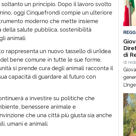
soltanto un principio. Dopo il lavoro svolto
strad
Panda
nino, oggi Cinquefrondi compie un ulteriore
sinist
strumento moderno che mette insieme
 della salute pubblica, sostenibilità
REGG
li animali.
Giov
Dire
o rappresenta un nuovo tassello di un’idea
di R
 del bene comune in tutte le sue forme.
di
red
nità si prende cura degli animali racconta il
Giova
a sua capacità di guardare al futuro con
gener
L’ing
esperi
tinuerà a investire su politiche che
ammin
’ambiente, benessere animale e
infras
nvinzione che una città più giusta sia anche
stato
Sicil
ili, umani e animali.
Calab