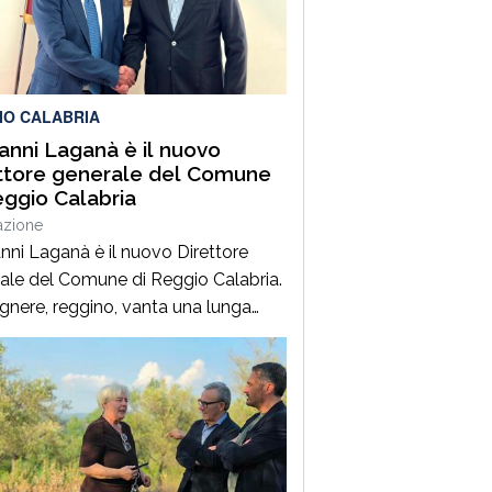
ale che ha coinvolto una Fiat
, un’Audi e una motocicletta.Nel
ro ha perso la vita il […]
IO CALABRIA
anni Laganà è il nuovo
ttore generale del Comune
eggio Calabria
azione
nni Laganà è il nuovo Direttore
ale del Comune di Reggio Calabria.
egnere, reggino, vanta una lunga
enza ai vertici della pubblica
istrazione e della gestione delle
trutture in Calabria ed in Sicilia. È
 Vice Direttore regionale Anas
ia, Capo Compartimento Anas
ria, Direttore generale della