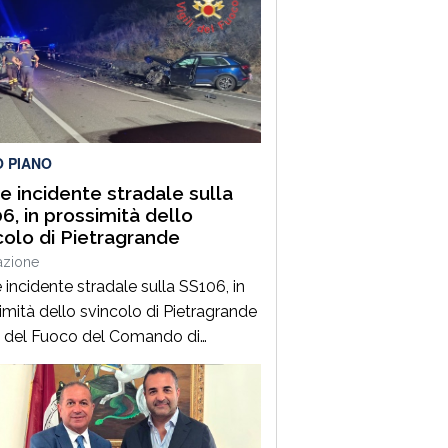
O PIANO
e incidente stradale sulla
6, in prossimità dello
colo di Pietragrande
azione
 incidente stradale sulla SS106, in
imità dello svincolo di Pietragrande
ili del Fuoco del Comando di
zaro, Distaccamento di Soverato,
intervenuti sulla SS106, in
mità dello svincolo per la località
agrande, per un grave incidente