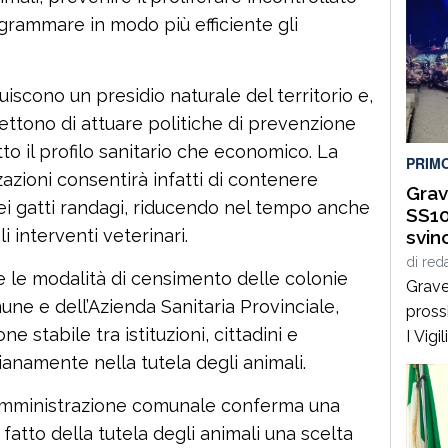
grammare in modo più efficiente gli
ituiscono un presidio naturale del territorio e,
ttono di attuare politiche di prevenzione
to il profilo sanitario che economico. La
PRIM
azioni consentirà infatti di contenere
Grav
i gatti randagi, riducendo nel tempo anche
SS10
li interventi veterinari.
svin
di
red
re le modalità di censimento delle colonie
Grave
ne e dell’Azienda Sanitaria Provinciale,
pross
stabile tra istituzioni, cittadini e
I Vig
Catan
anamente nella tutela degli animali.
sono 
Amministrazione comunale conferma una
prossi
 fatto della tutela degli animali una scelta
Pietr