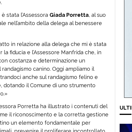
.
 è stata l’Assessora
Giada Porretta
, al suo
le nell’ambito della delega al benessere
tto in relazione alla delega che mi è stata
er la fiducia e l’Assessore Manfrida che, in
i con costanza e determinazione un
l randagismo canino. Oggi ampliamo il
ntrandoci anche sul randagismo felino e
ine, dotando il Comune di uno strumento
o.»
essora Porretta ha illustrato i contenuti del
ULTI
e il riconoscimento e la corretta gestione
entino un elemento fondamentale per
mali, prevenire il proliferare incontrollato