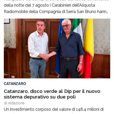
della notte del 7 agosto i Carabinieri dell’Aliquota
Radiomobile della Compagnia di Serra San Bruno hanno
arrestato a Vazzano un 27enne, originario e residente a
Cinquefrondi, ritenuto responsabile, allo stato degli
accertamenti, di ricettazione in concorso. Intorno alle
3.30, durante un servizio perlustrativo, i militari […]
CATANZARO
Catanzaro, disco verde al Dip per il nuovo
sistema depurativo su due poli
di
redazione
Un investimento corposo del valore di 148.4 milioni di