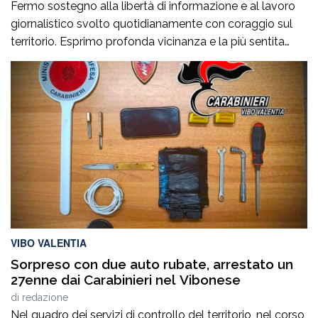
Fermo sostegno alla libertà di informazione e al lavoro
giornalistico svolto quotidianamente con coraggio sul
territorio. Esprimo profonda vicinanza e la più sentita
solidarietà al Direttore di Approdo Calabria, Luigi Longo,
e a tutta la redazione per i recenti e incresciosi episodi
che hanno interessato la testata. Il lavoro svolto da
Approdo Calabria rappresenta un […]
VIBO VALENTIA
Sorpreso con due auto rubate, arrestato un
27enne dai Carabinieri nel Vibonese
di
redazione
Nel quadro dei servizi di controllo del territorio, nel corso