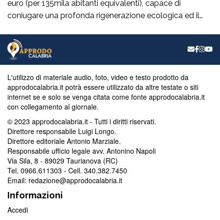
euro (per 135mila abitanti equivalenti), capace di
coniugare una profonda rigenerazione ecologica ed il
rispetto dei vincoli normativi, che costituirà “una svolta
epocale”, sul fronte della depurazione per la città di
Catanzaro consentendole di venir fuori anche dalla
relativa procedura d’infrazione comunitaria. Nel
capoluogo di Regione, […]
L'utilizzo di materiale audio, foto, video e testo prodotto da
approdocalabria.it potrà essere utilizzato da altre testate o siti
internet se e solo se venga citata come fonte approdocalabria.it
con collegamento al giornale.
© 2023 approdocalabria.it - Tutti i diritti riservati.
Direttore responsabile Luigi Longo.
Direttore editoriale Antonio Marziale.
Responsabile ufficio legale avv. Antonino Napoli
Via Sila, 8 - 89029 Taurianova (RC)
Tel. 0966.611303 - Cell. 340.382.7450
Email: redazione@approdocalabria.it
Informazioni
Accedi