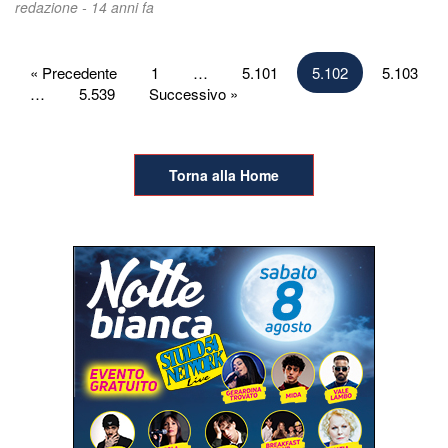
redazione -
14 anni fa
Paginazione
« Precedente
1
…
5.101
5.102
5.103
…
5.539
Successivo »
degli
articoli
Torna alla Home