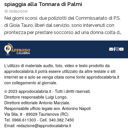
spiaggia alla Tonnara di Palmi
di
redazione
Nei giorni scorsi, due poliziotti del Commissariato di P.S.
di Gioia Tauro, liberi dal servizio, sono intervenuti con
prontezza per prestare soccorso ad una donna colta da
un malore, mentre si trovava in spiaggia a Palmi.La
donna, nel tentativo di uscire dall’acqua per raggiungere
la riva, è stata colta da un malessere improvviso,
perdendo i […]
L'utilizzo di materiale audio, foto, video e testo prodotto da
approdocalabria.it potrà essere utilizzato da altre testate o siti
internet se e solo se venga citata come fonte approdocalabria.it
con collegamento al giornale.
© 2023 approdocalabria.it - Tutti i diritti riservati.
Direttore responsabile Luigi Longo.
Direttore editoriale Antonio Marziale.
Responsabile ufficio legale avv. Antonino Napoli
Via Sila, 8 - 89029 Taurianova (RC)
Tel. 0966.611303 - Cell. 340.382.7450
Email: redazione@approdocalabria.it