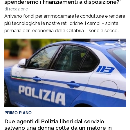
spenderemo i finanziamenti a disposizione?”
di
redazione
Arrivano fondi per ammodernare le condutture e rendere
più tecnologiche le nostre reti idriche. I campi – spinta
primaria per l’economia della Calabria – sono a secco
così come le città. È un problema per l’agricoltura ma
anche per il regolare servizio idrico ai cittadini. La
situazione si ripropone ciclicamente ed è da questo
inverno […]
PRIMO PIANO
Due agenti di Polizia liberi dal servizio
salvano una donna colta da un malore in