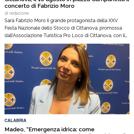
concerto di Fabrizio Moro
di
redazione
Sarà Fabrizio Moro il grande protagonista della XXV
Festa Nazionale dello Stocco di Cittanova, promossa
dall’Associazione Turistica Pro Loco di Cittanova, con il
patrocinio e il contributo del Comune.Il concerto, in
programma lunedì 10 agosto in piazza Tommaso
Campanella, rappresenta uno degli appuntamenti clou
della manifestazione, che da venticinque edizioni unisce
tradizione gastronomica e musica […]
CALABRIA
Madeo, “Emergenza idrica: come