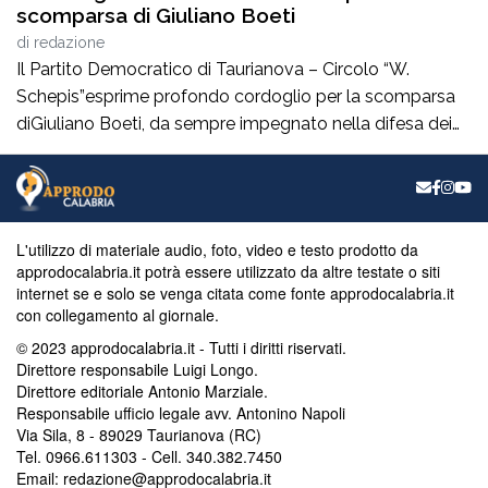
scomparsa di Giuliano Boeti
di
redazione
Il Partito Democratico di Taurianova – Circolo “W.
Schepis”esprime profondo cordoglio per la scomparsa
diGiuliano Boeti, da sempre impegnato nella difesa dei
valori democratici e antifascisti. Fondatore della sezione
ANPI di Taurianova e suo primo presidente,ha contribuito
con passione e coerenza alla vita civile e culturale della
nostra comunità, dedicando particolare attenzione alla
L'utilizzo di materiale audio, foto, video e testo prodotto da
memoria storica […]
approdocalabria.it potrà essere utilizzato da altre testate o siti
internet se e solo se venga citata come fonte approdocalabria.it
con collegamento al giornale.
© 2023 approdocalabria.it - Tutti i diritti riservati.
Direttore responsabile Luigi Longo.
Direttore editoriale Antonio Marziale.
Responsabile ufficio legale avv. Antonino Napoli
Via Sila, 8 - 89029 Taurianova (RC)
Tel. 0966.611303 - Cell. 340.382.7450
Email: redazione@approdocalabria.it