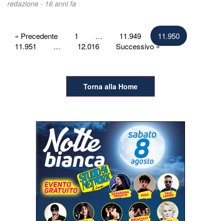
redazione -
16 anni fa
Paginazione
« Precedente
1
…
11.949
11.950
11.951
…
12.016
Successivo »
degli
articoli
Torna alla Home