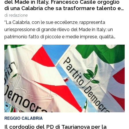
del Made in Italy. Francesco Casile orgoglio
di una Calabria che sa trasformare talento e
competenze in valore”
di
redazione
“La Calabria, con le sue eccellenze, rappresenta
un’espressione di grande rilievo del Made in Italy: un
patrimonio fatto di piccole e medie imprese, qualità
artigiane, saperi produttivi, creatività e competenze
capaci di tradurre l’identità dei territori in valore
riconosciuto in Italia e all’estero”. Lo afferma
l’europarlamentare Giusi Princi, intervenuta all’incontro di
presentazione del libro “Realtà […]
REGGIO CALABRIA
Il cordoglio del PD di Taurianova per la