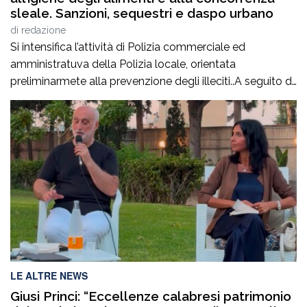
sleale. Sanzioni, sequestri e daspo urbano
di
redazione
Si intensifica l’attività di Polizia commerciale ed
amministratuva della Polizia locale, orientata
preliminarmete alla prevenzione degli illeciti..A seguito di
mirati servizi svolti negli ultimi giorni, anche su
segnalazione di alcune associazioni di categoria, la
Polizia Locale ha attenzionato le aree commerciali
cittadine al fine di prevenire e reprimere la vendita
abusiva o irregolare su area […]
LE ALTRE NEWS
Giusi Princi: “Eccellenze calabresi patrimonio