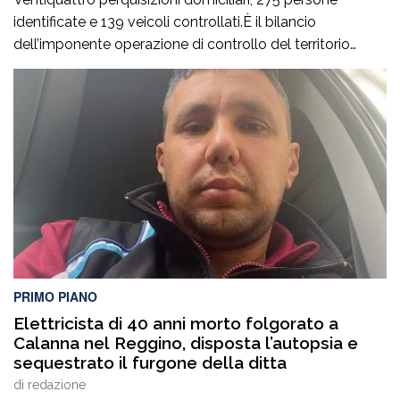
identificate e 139 veicoli controllati.È il bilancio
dell’imponente operazione di controllo del territorio
condotta il7 agosto nel quartiere Ciambra di Gioia Tauro,
nell’ambito di un servizio straordinario ad “Alto Impatto”
disposto per rafforzare la presenza delle istituzioni e
contrastare ogni forma di illegalità. Un’azione massiccia
e coordinata che ha visto […]
PRIMO PIANO
Elettricista di 40 anni morto folgorato a
Calanna nel Reggino, disposta l’autopsia e
sequestrato il furgone della ditta
di
redazione