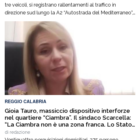
tre veicoli, si registrano rallentamenti al traffico in
direzione sud lungo la A2 “Autostrada del Mediterraneo”,
nel tratto compreso tra gli svincoli di Altilia Grimaldi (CS)
e San Mango D’Aquino (CZ). Sul posto è intervenuto il
personale Anas, il 118 e il soccorso meccanico […]
REGGIO CALABRIA
Gioia Tauro, massiccio dispositivo interforze
nel quartiere “Ciambra”. Il sindaco Scarcella:
“La Ciambra non è una zona franca. Lo Stato
c’è e si vede”
di
redazione
Ventiquattro perquisizioni domiciliari, 275 persone