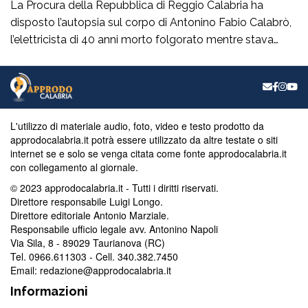
La Procura della Repubblica di Reggio Calabria ha
disposto l’autopsia sul corpo di Antonino Fabio Calabrò,
l’elettricista di 40 anni morto folgorato mentre stava
lavorando al montaggio delle luminarie nel comune
di Calanna. Le indagini, coordinate dalla Procura guidata
da Giuseppe Borrelli, sono affidate ai carabinieri, che
hanno proceduto anche al sequestro del furgone della
ditta privata per la quale lavorava […]
L'utilizzo di materiale audio, foto, video e testo prodotto da
approdocalabria.it potrà essere utilizzato da altre testate o siti
internet se e solo se venga citata come fonte approdocalabria.it
con collegamento al giornale.
© 2023 approdocalabria.it - Tutti i diritti riservati.
Direttore responsabile Luigi Longo.
Direttore editoriale Antonio Marziale.
Responsabile ufficio legale avv. Antonino Napoli
Via Sila, 8 - 89029 Taurianova (RC)
Tel. 0966.611303 - Cell. 340.382.7450
Email: redazione@approdocalabria.it
Informazioni