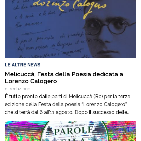
LE ALTRE NEWS
Melicuccà, Festa della Poesia dedicata a
Lorenzo Calogero
di
redazione
È tutto pronto dalle parti di Melicuccà (Rc) per la terza
edizione della Festa della poesia “Lorenzo Calogero”
che si terrà dal 6 all’11 agosto. Dopo il successo delle
prime due edizioni, nel 2024 e nel 2025, che hanno
portato nell’entroterra calabrese autorevoli protagonisti
della cultura italiana e internazionale, anche per