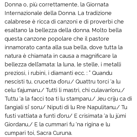
Donna o, più correttamente, la Giornata
Internazionale della Donna. La tradizione
calabrese è ricca di canzoni e di proverbi che
esaltano la bellezza della donna. Molto bella
questa canzone popolare che il pastore
innamorato canta alla sua bella, dove tutta la
natura è chiamata in causa a magnificare la
bellezza dell’amata: la luna, le stelle, i metalli
preziosi, i rubini, i diamanti ecc. : ” Quandu
nescisti tu, crucetta d’oru./ Quattru torci ‘a lu
celu t’ajumaru./ Tutti li mastri, chi culavan’oru,/
Tuttu ‘a la facci toa ti lu stamparu./ Jeu criju ca di
l’angiali si’ soru/ Niputi di lu Rre Napulitanu./ Tu
fusti vattiata a funti d’oru/ E crisimata ‘a lu jùmi
Giordanu,/ E la cummari fu ‘na rigina e lu
cumpari toi, Sacra Curuna.