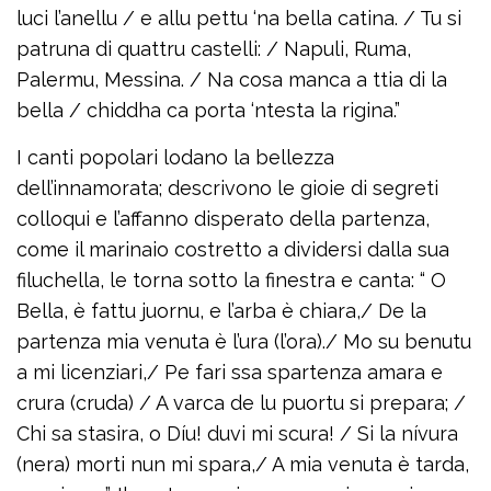
luci l’anellu / e allu pettu ‘na bella catina. / Tu si
patruna di quattru castelli: / Napuli, Ruma,
Palermu, Messina. / Na cosa manca a ttia di la
bella / chiddha ca porta ‘ntesta la rigina.”
I canti popolari lodano la bellezza
dell’innamorata; descrivono le gioie di segreti
colloqui e l’affanno disperato della partenza,
come il marinaio costretto a dividersi dalla sua
filuchella, le torna sotto la finestra e canta: “ O
Bella, è fattu juornu, e l’arba è chiara,/ De la
partenza mia venuta è l’ura (l’ora)./ Mo su benutu
a mi licenziari,/ Pe fari ssa spartenza amara e
crura (cruda) / A varca de lu puortu si prepara; /
Chi sa stasira, o Díu! duvi mi scura! / Si la nívura
(nera) morti nun mi spara,/ A mia venuta è tarda,