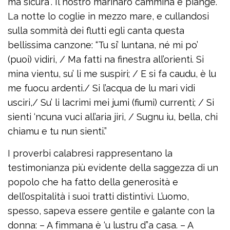
ma sicura”. Il nostro marinaro cammina e piange.
La notte lo coglie in mezzo mare, e cullandosi
sulla sommità dei flutti egli canta questa
bellissima canzone: “Tu si’ luntana, né mi po’
(puoi) vidiri, / Ma fatti na finestra all’orienti. Si
mina vientu, su’ li me suspiri; / E si fa caudu, è lu
me fuocu ardenti./ Si l’acqua de lu mari vidi
usciri,/ Su’ li lacrimi mei jumi (fiumi) currenti; / Si
sienti ‘ncuna vuci all’aria jiri, / Sugnu iu, bella, chi
chiamu e tu nun sienti.”
I proverbi calabresi rappresentano la
testimonianza più evidente della saggezza di un
popolo che ha fatto della generosità e
dell’ospitalità i suoi tratti distintivi. L’uomo,
spesso, sapeva essere gentile e galante con la
donna: – A fìmmana è ‘u lustru d”a casa. – A