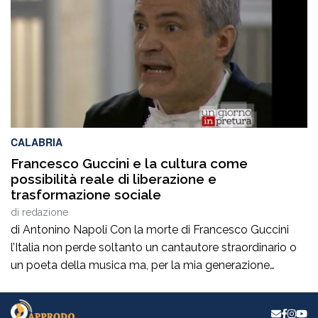
italiano. Nella splendida cornice di Piazza […]
CALABRIA
Francesco Guccini e la cultura come
possibilità reale di liberazione e
trasformazione sociale
di
redazione
di Antonino Napoli Con la morte di Francesco Guccini
l’Italia non perde soltanto un cantautore straordinario o
un poeta della musica ma, per la mia generazione
cresciuta nella sinistra degli anni Ottanta e Novanta, se
ne va un autentico riferimento culturale, uno di quei