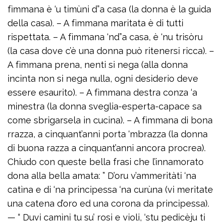
fìmmana è ‘u timùni d”a casa (la donna è la guida
della casa). – A fìmmana maritata è di tutti
rispettata. – A fìmmana ‘nd”a casa, è ‘nu trisòru
(la casa dove c’è una donna può ritenersi ricca). –
A fìmmana prena, nenti si nega (alla donna
incinta non si nega nulla, ogni desiderio deve
essere esaurito). – A fìmmana destra conza ‘a
minestra (la donna sveglia-esperta-capace sa
come sbrigarsela in cucina). – A fìmmana di bona
rrazza, a cinquant’anni porta ‘mbrazza (la donna
di buona razza a cinquant’anni ancora procrea).
Chiudo con queste bella frasi che l’innamorato
dona alla bella amata: ” D’oru v’ammeritàti ‘na
catìna e di ‘na principessa ‘na curùna (vi meritate
una catena d’oro ed una corona da principessa).
— “ Duvi camìni tu su’ rosi e violi, ‘stu pedicèju ti