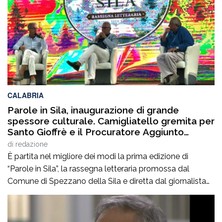
quest’annoLYRIKS – Laboratorio Interdisciplinare […]
CALABRIA
Parole in Sila, inaugurazione di grande
spessore culturale. Camigliatello gremita per
Santo Gioffrè e il Procuratore Aggiunto
Stefano Musolino
di
redazione
È partita nel migliore dei modi la prima edizione di
“Parole in Sila”, la rassegna letteraria promossa dal
Comune di Spezzano della Sila e diretta dal giornalista
Pasquale Motta, che fino al 19 agosto porterà a
Camigliatello Silano alcuni tra i più autorevoli
protagonisti del panorama culturale e istituzionale