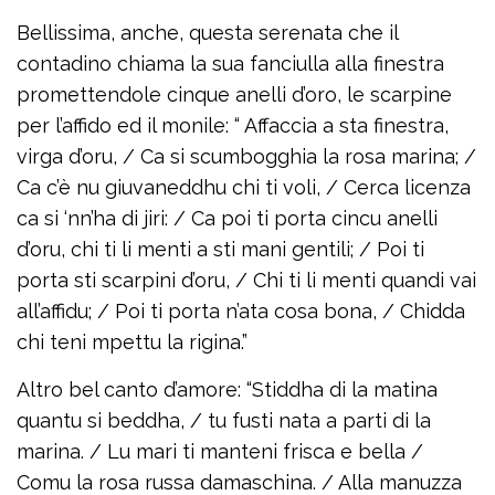
Bellissima, anche, questa serenata che il
contadino chiama la sua fanciulla alla finestra
promettendole cinque anelli d’oro, le scarpine
per l’affido ed il monile: “ Affaccia a sta finestra,
virga d’oru, / Ca si scumbogghia la rosa marina; /
Ca c’è nu giuvaneddhu chi ti voli, / Cerca licenza
ca si ‘nn’ha di jiri: / Ca poi ti porta cincu anelli
d’oru, chi ti li menti a sti mani gentili; / Poi ti
porta sti scarpini d’oru, / Chi ti li menti quandi vai
all’affidu; / Poi ti porta n’ata cosa bona, / Chidda
chi teni mpettu la rigina.”
Altro bel canto d’amore: “Stiddha di la matina
quantu si beddha, / tu fusti nata a parti di la
marina. / Lu mari ti manteni frisca e bella /
Comu la rosa russa damaschina. / Alla manuzza