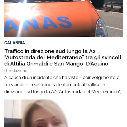
CALABRIA
Traffico in direzione sud lungo la A2
“Autostrada del Mediterraneo” tra gli svincoli
di Altilia Grimaldi e San Mango D’Aquino
di
redazione
A causa di un incidente che ha visto il coinvolgimento di
tre veicoli, si registrano rallentamenti al traffico in
direzione sud lungo la A2 “Autostrada del Mediterraneo”,
nel tratto compreso tra gli svincoli di Altilia Grimaldi (CS)
e San Mango D’Aquino (CZ). Sul posto è intervenuto il
personale Anas, il 118 e il soccorso meccanico […]