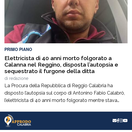
e coordinata che ha visto […]
PRIMO PIANO
Elettricista di 40 anni morto folgorato a
Calanna nel Reggino, disposta l’autopsia e
sequestrato il furgone della ditta
di
redazione
La Procura della Repubblica di Reggio Calabria ha
disposto l’autopsia sul corpo di Antonino Fabio Calabrò,
l’elettricista di 40 anni morto folgorato mentre stava
lavorando al montaggio delle luminarie nel comune
di Calanna. Le indagini, coordinate dalla Procura guidata
da Giuseppe Borrelli, sono affidate ai carabinieri, che
hanno proceduto anche al sequestro del furgone della