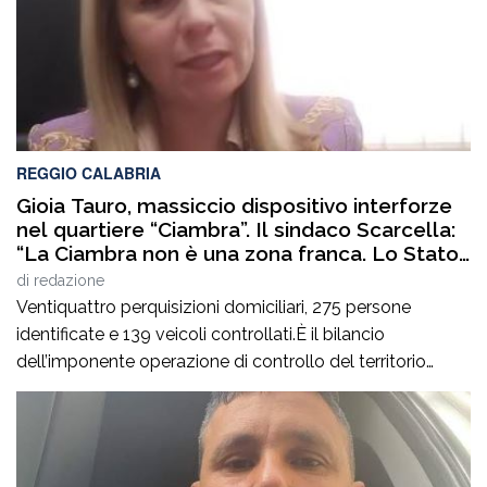
REGGIO CALABRIA
Gioia Tauro, massiccio dispositivo interforze
nel quartiere “Ciambra”. Il sindaco Scarcella:
“La Ciambra non è una zona franca. Lo Stato
c’è e si vede”
di
redazione
Ventiquattro perquisizioni domiciliari, 275 persone
identificate e 139 veicoli controllati.È il bilancio
dell’imponente operazione di controllo del territorio
condotta il7 agosto nel quartiere Ciambra di Gioia Tauro,
nell’ambito di un servizio straordinario ad “Alto Impatto”
disposto per rafforzare la presenza delle istituzioni e
contrastare ogni forma di illegalità. Un’azione massiccia