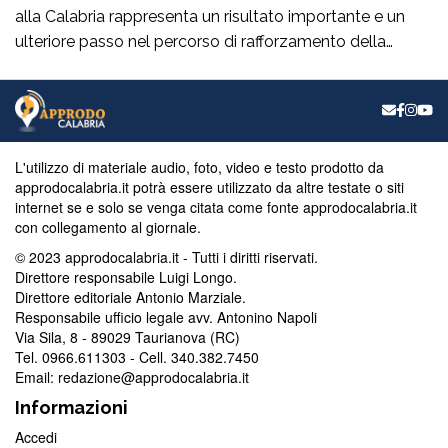
alla Calabria rappresenta un risultato importante e un
ulteriore passo nel percorso di rafforzamento della
sicurezza nella nostra regione. Da consigliera regionale
di Fratelli d’Italia accolgo con soddisfazione questa
nuova assegnazione, che dimostra l’attenzione del
Governo verso le esigenze delle comunità calabresi e
verso chi […]
L'utilizzo di materiale audio, foto, video e testo prodotto da
approdocalabria.it potrà essere utilizzato da altre testate o siti
internet se e solo se venga citata come fonte approdocalabria.it
con collegamento al giornale.
© 2023 approdocalabria.it - Tutti i diritti riservati.
Direttore responsabile Luigi Longo.
Direttore editoriale Antonio Marziale.
Responsabile ufficio legale avv. Antonino Napoli
Via Sila, 8 - 89029 Taurianova (RC)
Tel. 0966.611303 - Cell. 340.382.7450
Email: redazione@approdocalabria.it
Informazioni
Accedi