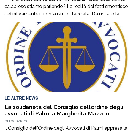
calabrese stiamo parlando? La realtà dei fatti smentisce
definitivamente i trionfalismi di facciata. Da un lato la
Corte dei Conti esprime un parere di non luogo a
pronuncia, dichiarando di non avere la competenza per
esprimersi. Dall’altro lato, lo stesso ministro Schillaci,
interrogato sul tema, dichiara di […]
LE ALTRE NEWS
La solidarietà del Consiglio dell’ordine degli
avvocati di Palmi a Margherita Mazzeo
di
redazione
Il Consiglio dell’Ordine degli Avvocati di Palmi appresa la