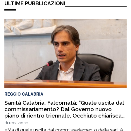
ULTIME PUBBLICAZIONI
REGGIO CALABRIA
Sanità Calabria, Falcomatà: “Quale uscita dal
commissariamento? Dal Governo nuovo
piano di rientro triennale. Occhiuto chiarisca
le tante ombre sui bilanci del comparto
di
redazione
sanitario”
«Ma di quale uscita dal commissariamento della sanità