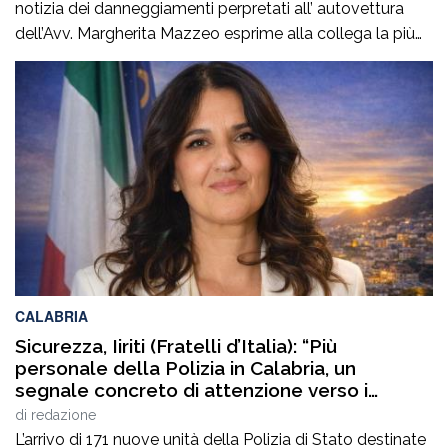
notizia dei danneggiamenti perpretati all’ autovettura
dell’Avv. Margherita Mazzeo esprime alla collega la più
sincera vicinanza.Questo atto vandalico inaccettabile,
rappresenta un’aggressione non solo alla sua proprietà
ed alla sua persona, na anche alla nostra professione.In
questo momento delicato per la collega, certi di
interpretare il pensiero […]
CALABRIA
Sicurezza, Iiriti (Fratelli d’Italia): “Più
personale della Polizia in Calabria, un
segnale concreto di attenzione verso i
territori”
di
redazione
L’arrivo di 171 nuove unità della Polizia di Stato destinate