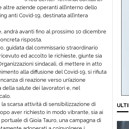
 altre aziende operanti all’interno dello
g anti Covid-19, destinata all’intera
, andrà avanti fino al prossimo 10 dicembre
concreta risposta.
uro, guidata dal commissario straordinario
icevuto ed accolto le richieste, giunte sia
rganizzazioni sindacali, di mettere in atto
mento alla diffusione del Covid-19, si rifiuta
ncanza di reazione verso un’azione
 della salute dei lavoratori e, nel
calo.
la scarsa attività di sensibilizzazione di
ULTI
dopo aver richiesto in modo vibrante, sia ai
tà portuale di Gioia Tauro, una campagna di
atamente adoperati a coinvolgere i