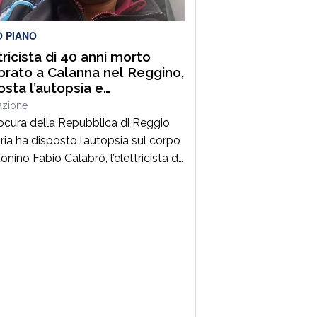
lità. Un’azione massiccia e
inata che ha visto […]
O PIANO
tricista di 40 anni morto
orato a Calanna nel Reggino,
osta l’autopsia e
estrato il furgone della
azione
a
ocura della Repubblica di Reggio
ria ha disposto l’autopsia sul corpo
onino Fabio Calabrò, l’elettricista di
ni morto folgorato mentre stava
ando al montaggio delle luminarie
omune di Calanna. Le indagini,
inate dalla Procura guidata da
pe Borrelli, sono affidate ai
inieri, che hanno proceduto anche
questro del furgone della ditta
a per la quale lavorava […]