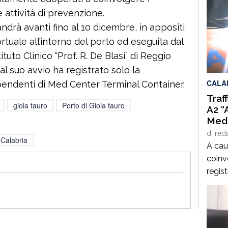
 attività di prevenzione.
andrà avanti fino al 10 dicembre, in appositi
ortuale all’interno del porto ed eseguita dal
ituto Clinico “Prof. R. De Blasi” di Reggio
al suo avvio ha registrato solo la
CALA
pendenti di Med Center Terminal Container.
Traf
gioia tauro
Porto di Gioia tauro
A2 “
Medi
Alti
di
red
Calabria
D’Aq
A caus
coinvo
regist
direz
Medit
svinco
Mango