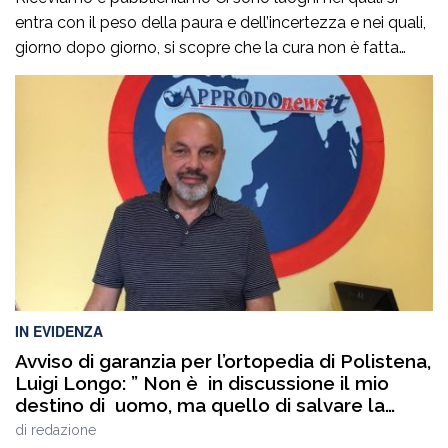
entra con il peso della paura e dell’incertezza e nei quali,
giorno dopo giorno, si scopre che la cura non è fatta
soltanto di diagnosi, interventi e terapie. È fatta
soprattutto di persone. Di sguardi che rassicurano, di
parole che infondono coraggio, di mani che sanno […]
IN EVIDENZA
Avviso di garanzia per l’ortopedia di Polistena,
Luigi Longo: ” Non è in discussione il mio
destino di uomo, ma quello di salvare la
sanità pubblica ed il rispetto delle regole
di
redazione