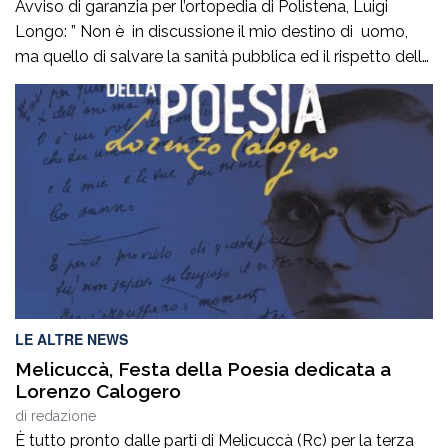
democratiche. Non mancate oggi ore 19,00
Avviso di garanzia per l’ortopedia di Polistena, Luigi
via Francesco Ieraci c’è in gioco il diritto di
Longo: ” Non è in discussione il mio destino di uomo,
ognuno di noi ad essere curati gratuitamente
ma quello di salvare la sanità pubblica ed il rispetto delle
senza pagare nelle cliniche private”
regole democratiche. Non mancate oggi ore 19,00 via
Francesco Ieraci c’è in gioco il diritto di ognuno di noi ad
essere curati gratuitamente senza pagare […]
LE ALTRE NEWS
Melicuccà, Festa della Poesia dedicata a
Lorenzo Calogero
di
redazione
È tutto pronto dalle parti di Melicuccà (Rc) per la terza