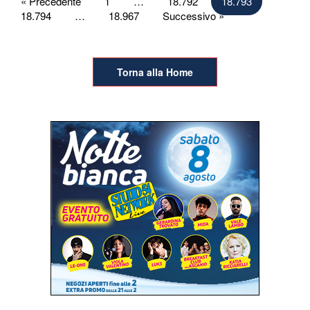
Paginazione
« Precedente
1
…
18.792
18.793
18.794
…
18.967
Successivo »
degli
articoli
Torna alla Home