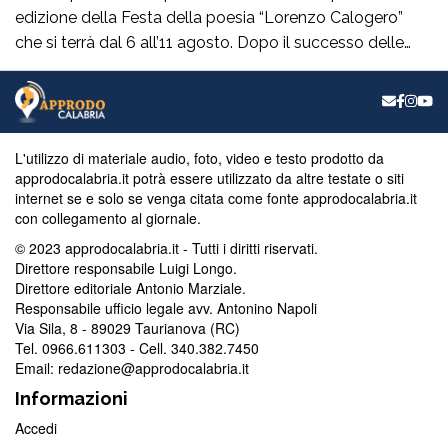
edizione della Festa della poesia “Lorenzo Calogero”
che si terrà dal 6 all’11 agosto. Dopo il successo delle
prime due edizioni, nel 2024 e nel 2025, che hanno
portato nell’entroterra calabrese autorevoli protagonisti
della cultura italiana e internazionale, anche per
quest’annoLYRIKS – Laboratorio Interdisciplinare […]
L'utilizzo di materiale audio, foto, video e testo prodotto da
approdocalabria.it potrà essere utilizzato da altre testate o siti
internet se e solo se venga citata come fonte approdocalabria.it
con collegamento al giornale.
© 2023 approdocalabria.it - Tutti i diritti riservati.
Direttore responsabile Luigi Longo.
Direttore editoriale Antonio Marziale.
Responsabile ufficio legale avv. Antonino Napoli
Via Sila, 8 - 89029 Taurianova (RC)
Tel. 0966.611303 - Cell. 340.382.7450
Email: redazione@approdocalabria.it
Informazioni
Accedi