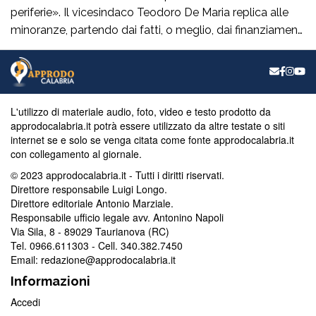
periferie». Il vicesindaco Teodoro De Maria replica alle
minoranze, partendo dai fatti, o meglio, dai finanziamenti
ministeriali ottenuti. «Le minoranze continuano a
criticare, ma noi rispondiamo con le carte in mano e con i
soldi già ottenuti e disponibili per essere investiti sul
territorio», afferma […]
L'utilizzo di materiale audio, foto, video e testo prodotto da
approdocalabria.it potrà essere utilizzato da altre testate o siti
internet se e solo se venga citata come fonte approdocalabria.it
con collegamento al giornale.
© 2023 approdocalabria.it - Tutti i diritti riservati.
Direttore responsabile Luigi Longo.
Direttore editoriale Antonio Marziale.
Responsabile ufficio legale avv. Antonino Napoli
Via Sila, 8 - 89029 Taurianova (RC)
Tel. 0966.611303 - Cell. 340.382.7450
Email: redazione@approdocalabria.it
Informazioni
Accedi