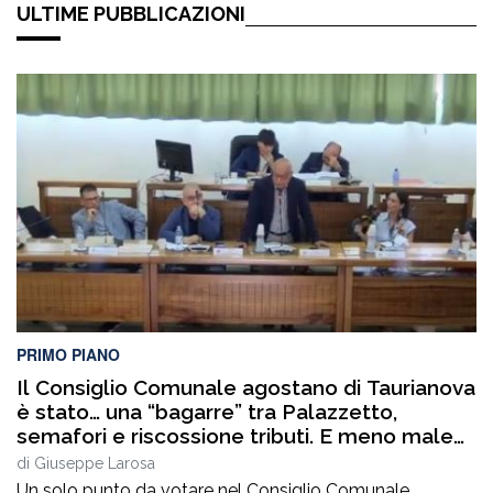
ULTIME PUBBLICAZIONI
PRIMO PIANO
Il Consiglio Comunale agostano di Taurianova
è stato… una “bagarre” tra Palazzetto,
semafori e riscossione tributi. E meno male
che era un solo punto!
di
Giuseppe Larosa
Un solo punto da votare nel Consiglio Comunale