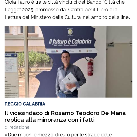
Gioia Tauro è tra le città vincitrici del Bando “Città che
Legge” 2025, promosso dal Centro per il Libro e la
Lettura del Ministero della Cultura, nell’ambito della linea
dedicata alla realizzazione di attività integrate per la
promozione del libro e della lettura.Il progetto
presentato dal Comune, dal titolo “Letture di
Porto.Storie che uniscono il […]
REGGIO CALABRIA
Il vicesindaco di Rosarno Teodoro De Maria
replica alla minoranza con i fatti
di
redazione
«Due milioni e mezzo di euro per le strade delle