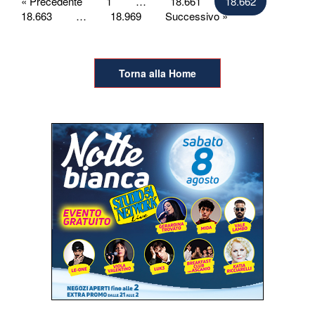
Paginazione
« Precedente
1
…
18.661
18.662
18.663
…
18.969
Successivo »
degli
articoli
Torna alla Home