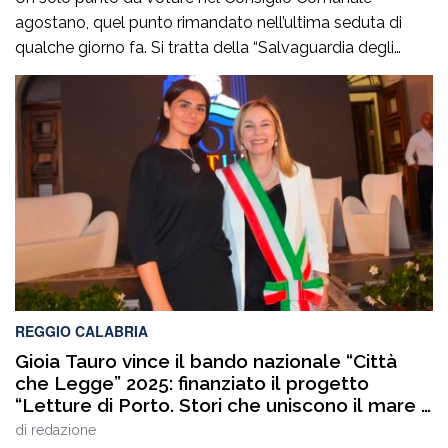
agostano, quel punto rimandato nell’ultima seduta di
qualche giorno fa. Si tratta della “Salvaguardia degli
equilibri e assestamento generale di bilancio- Esercizio
2026”. Ma è sulla discussione nei “preliminari” che si gioca
la partita principale anche se il documento da approvare
è di estrema importanza per la […]
REGGIO CALABRIA
Gioia Tauro vince il bando nazionale “Città
che Legge” 2025: finanziato il progetto
“Letture di Porto. Stori che uniscono il mare e
la città”
di
redazione