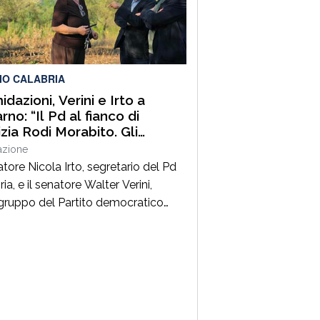
ia, Capo Compartimento Anas
ria, Direttore generale della
ne Calabria e Direttore generale
ItalConsult Spa, […]
IO CALABRIA
idazioni, Verini e Irto a
no: “Il Pd al fianco di
izia Rodi Morabito. Gli
enditori e i lavoratori onesti
azione
posso essere lasciati da
atore Nicola Irto, segretario del Pd
ia, e il senatore Walter Verini,
ruppo del Partito democratico
 Commissione parlamentare
fia, hanno fatto visita a Patrizia
Morabito, imprenditrice agricola di
no (Rc) la cui azienda è stata più
colpita da incendi, furti e
ggiamenti. L’ultimo grave episodio