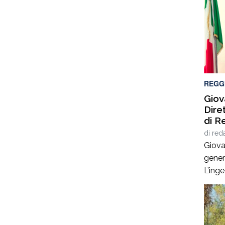
prossi
Pietr
strad
Panda
sinist
REGG
Giov
Dire
di R
di
red
Giova
gener
L’ing
esperi
ammin
infras
stato