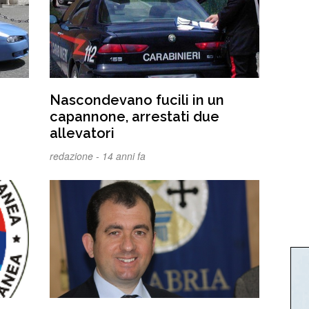
Nascondevano fucili in un
capannone, arrestati due
allevatori
redazione -
14 anni fa