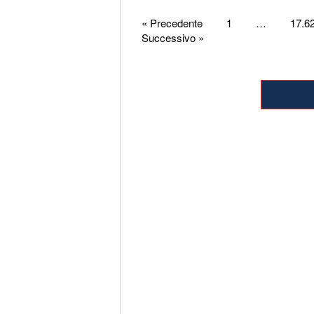
Paginazione
« Precedente
1
…
17.6
Successivo »
degli
articoli