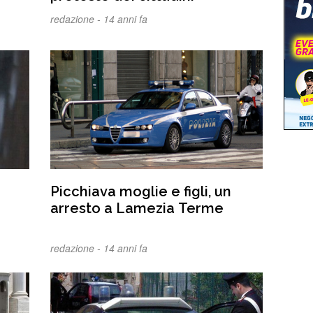
redazione -
14 anni fa
Picchiava moglie e figli, un
arresto a Lamezia Terme
redazione -
14 anni fa