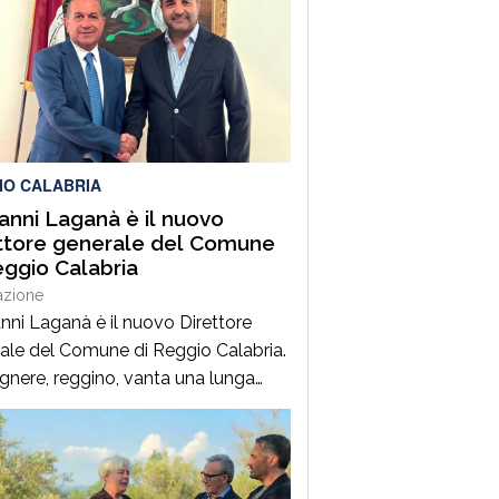
mità dello svincolo per la località
agrande, per un grave incidente
ale che ha coinvolto una Fiat
, un’Audi e una motocicletta.Nel
ro ha perso la vita il […]
IO CALABRIA
anni Laganà è il nuovo
ttore generale del Comune
eggio Calabria
azione
nni Laganà è il nuovo Direttore
ale del Comune di Reggio Calabria.
egnere, reggino, vanta una lunga
enza ai vertici della pubblica
istrazione e della gestione delle
trutture in Calabria ed in Sicilia. È
 Vice Direttore regionale Anas