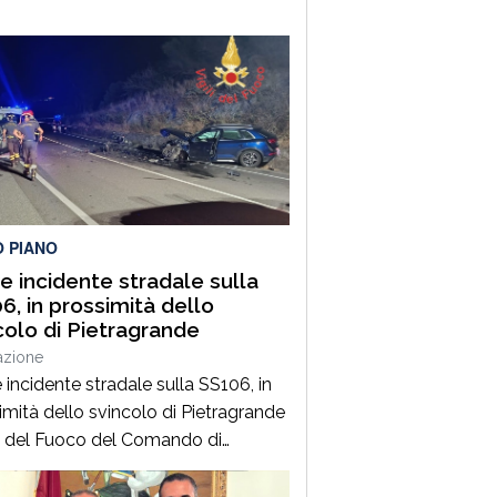
O PIANO
e incidente stradale sulla
6, in prossimità dello
colo di Pietragrande
azione
 incidente stradale sulla SS106, in
imità dello svincolo di Pietragrande
ili del Fuoco del Comando di
zaro, Distaccamento di Soverato,
intervenuti sulla SS106, in