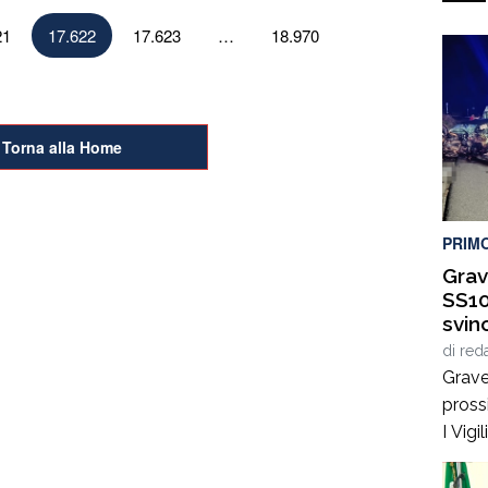
21
17.622
17.623
…
18.970
Torna alla Home
PRIM
Grav
SS10
svin
di
red
Grave
pross
I Vig
Catan
sono 