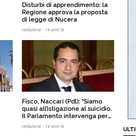
Disturbi di apprendimento: la
Regione approva la proposta
di legge di Nucera
redazione -
14 anni fa
o
Fisco, Naccari (Pdl): “Siamo
quasi all’istigazione al suicidio.
Il Parlamento intervenga per
modificare i poteri di Equitalia”
redazione -
14 anni fa
ULTI