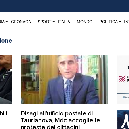
IA
CRONACA
SPORT
ITALIA
MONDO
POLITICA
IN
zione
i i
Disagi all’ufficio postale di
Taurianova, Mdc accoglie le
proteste dei cittadini