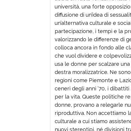
università, una forte opposizio
diffusione di un’idea di sessua
un’alternativa culturale e socia
partecipazione, i tempi e la pr
valorizzando le differenze di 
colloca ancora in fondo alle cl
che vuol dividere e colpevoli
usa le donne per scalzare una 
destra moralizzatrice. Ne son
regioni come Piemonte e Lazio
ceneri degli anni ’70, i dibattit
per la vita. Queste politiche re
donne, provano a relegarle n
riproduttiva. Non accettiamo 
culturale a cui stiamo assisten
nuovi stereotipi, né divisioni t