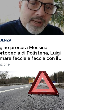
IDENZA
gine procura Messina
’ortopedia di Polistena, Luigi
ara faccia a faccia con il
ro direttore Luigi Longo.
azione
EOINTERVISTA