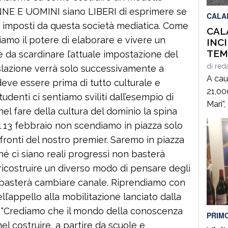
DONNE E UOMINI siano LIBERI di esprimere se
CALA
hè imposti da questa società mediatica. Come
CAL
amo il potere di elaborare e vivere un
INC
TEM
e da scardinare l’attuale impostazione del
LA 
di
red
lazione verrà solo successivamente a
“DEI
A caus
ve essere prima di tutto culturale e
LAM
21,00
denti ci sentiamo sviliti dall’esempio di
Mari”
el fare della cultura del dominio la spina
carre
l 13 febbraio non scendiamo in piazza solo
Marcel
ronti del nostro premier. Saremo in piazza
sono 
é ci siano reali progressi non basterà
coinv
icostruire un diverso modo di pensare degli
veico
di cin
n basterà cambiare canale. Riprendiamo con
l’appello alla mobilitazione lanciato dalla
 “Crediamo che il mondo della conoscenza
PRIM
l costruire, a partire da scuole e