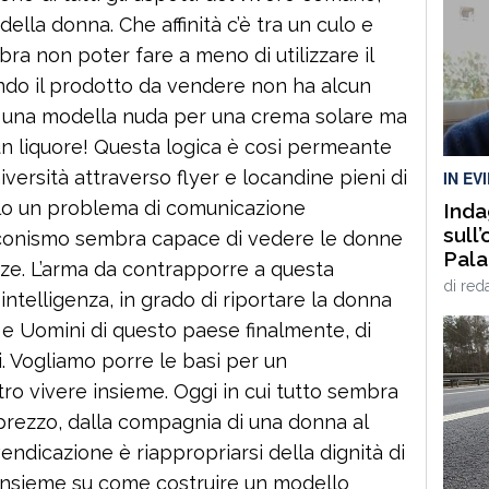
ella donna. Che affinità c’è tra un culo e
ra non poter fare a meno di utilizzare il
do il prodotto da vendere non ha alcun
a una modella nuda per una crema solare ma
un liquore! Questa logica è cosi permeante
versità attraverso flyer e locandine pieni di
IN EV
olo un problema di comunicazione
Inda
sull
rlusconismo sembra capace di vedere le donne
Palam
zze. L’arma da contrapporre a questa
nost
di
red
 intelligenza, in grado di riportare la donna
VID
e Uomini di questo paese finalmente, di
i. Vogliamo porre le basi per un
o vivere insieme. Oggi in cui tutto sembra
 prezzo, dalla compagnia di una donna al
vendicazione è riappropriarsi della dignità di
insieme su come costruire un modello