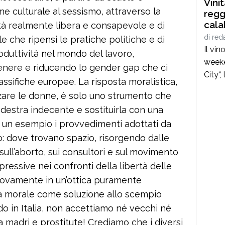
Vini
ne culturale al sessismo, attraverso la
regg
cala
lità realmente libera e consapevole e di
stra
di
red
le che ripensi le pratiche politiche e di
ecce
Il vi
oduttività nel mondo del lavoro,
weeke
genere e riducendo lo gender gap che ci
City“
assifiche europee. La risposta moralistica,
anima
zzare le donne, è solo uno strumento che
dell’
destra indecente e sostituirla con una
del t
o un esempio i provvedimenti adottati da
incro
: dove trovano spazio, risorgendo dalle
valor
che ra
i sull’aborto, sui consultori e sul movimento
comun
pressive nei confronti della libertà delle
manif
uovamente in un’ottica puramente
la morale come soluzione allo scempio
do in Italia, non accettiamo né vecchi né
ra madri e prostitute! Crediamo che i diversi