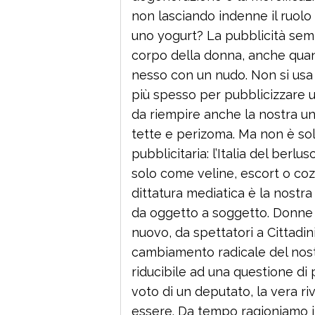
non lasciando indenne il ruolo d
uno yogurt? La pubblicità semb
corpo della donna, anche quan
nesso con un nudo. Non si us
più spesso per pubblicizzare 
da riempire anche la nostra uni
tette e perizoma. Ma non è s
pubblicitaria: l’Italia del be
solo come veline, escort o co
dittatura mediatica è la nostra
da oggetto a soggetto. Donne 
nuovo, da spettatori a Cittadin
cambiamento radicale del nostr
riducibile ad una questione di
voto di un deputato, la vera ri
essere. Da tempo ragioniamo 