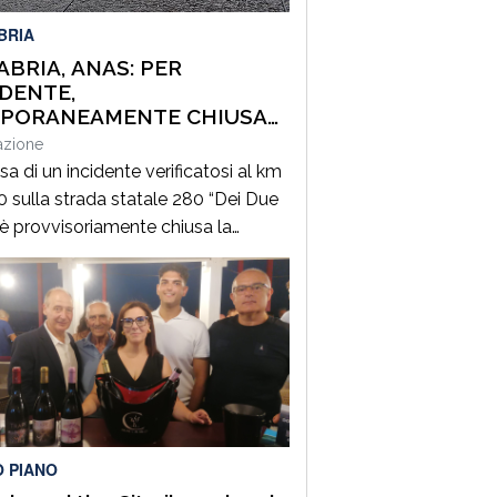
BRIA
ABRIA, ANAS: PER
IDENTE,
PORANEAMENTE CHIUSA
CARREGGIATA SULLA SS280
azione
 DUE MARI”, IN DIREZIONE
a di un incidente verificatosi al km
EZIA TERME
0 sulla strada statale 280 “Dei Due
, è provvisoriamente chiusa la
ggiata in direzione Lamezia Terme a
linara (CZ). Il sinistro, le cui cause
in corso di accertamento, ha
olto un mezzo pesante e un
lo leggero provocando il ferimento
que persone. Il traffico […]
O PIANO