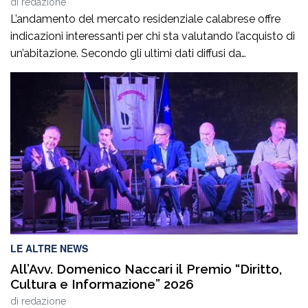
di
redazione
L’andamento del mercato residenziale calabrese offre
indicazioni interessanti per chi sta valutando l’acquisto di
un’abitazione. Secondo gli ultimi dati diffusi da
Immobiliare.it, a giugno 2026 il prezzo medio richiesto
per gli immobili residenziali in Calabria si attesta intorno
ai 961 euro al metro quadrato, confermando valori tra i
più contenuti a livello nazionale. Per chi […]
LE ALTRE NEWS
All’Avv. Domenico Naccari il Premio “Diritto,
Cultura e Informazione” 2026
di
redazione