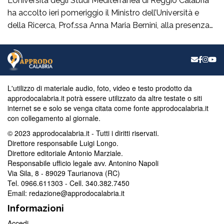
L’Università degli Studi Mediterranea di Reggio Calabria
ha accolto ieri pomeriggio il Ministro dell’Università e
della Ricerca, Prof.ssa Anna Maria Bernini, alla presenza
del Sindaco della Città On. Francesco Cannizzaro. Al suo
arrivo, il Ministro ha inaugurato un nuovo spazio verde
denominato “Oasi Mediterranea”, realizzato dall’Unità
Verde e Decoro di Ateneo con l’ausilio delle maestranze
[…]
L'utilizzo di materiale audio, foto, video e testo prodotto da
approdocalabria.it potrà essere utilizzato da altre testate o siti
internet se e solo se venga citata come fonte approdocalabria.it
con collegamento al giornale.
© 2023 approdocalabria.it - Tutti i diritti riservati.
Direttore responsabile Luigi Longo.
Direttore editoriale Antonio Marziale.
Responsabile ufficio legale avv. Antonino Napoli
Via Sila, 8 - 89029 Taurianova (RC)
Tel. 0966.611303 - Cell. 340.382.7450
Email: redazione@approdocalabria.it
Informazioni
Accedi