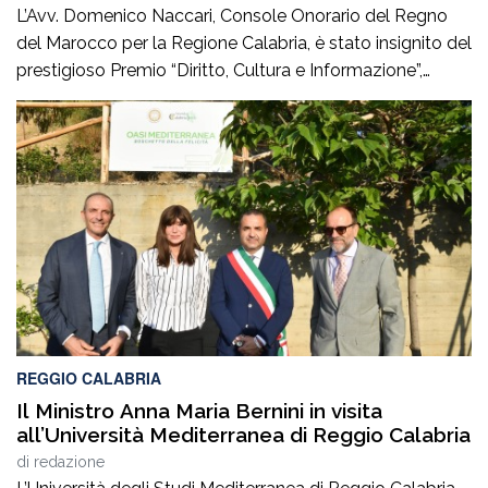
L’Avv. Domenico Naccari, Console Onorario del Regno
del Marocco per la Regione Calabria, è stato insignito del
prestigioso Premio “Diritto, Cultura e Informazione”,
giunto alla IV edizione, promosso dal Consiglio
dell’Ordine degli Avvocati di Palmi, dall’AIGA –
Associazione Italiana Giovani Avvocati – Sezione di
Palmi e dall’ONDIF – Osservatorio Nazionale sul Diritto
di Famiglia – […]
REGGIO CALABRIA
Il Ministro Anna Maria Bernini in visita
all’Università Mediterranea di Reggio Calabria
di
redazione