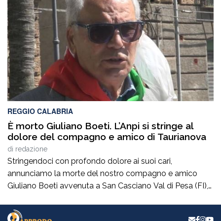
il dolore di quelle famiglie e il sacrificio di quegli uomini
che avevano lasciato la […]
REGGIO CALABRIA
È morto Giuliano Boeti. L’Anpi si stringe al
dolore del compagno e amico di Taurianova
di
redazione
Stringendoci con profondo dolore ai suoi cari,
annunciamo la morte del nostro compagno e amico
Giuliano Boeti avvenuta a San Casciano Val di Pesa (FI),
venerdi 7 agosto 2026. Giuliano, fin da giovane e con
passione ha fatto parte di quella schiera di comunisti, di