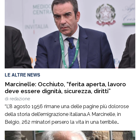
profilo che avendo maturato con successo esperienze in
ruoli di alta responsabilità sia sul versante tecnico che in
quello amministrativo -contabile costituisce […]
LE ALTRE NEWS
Marcinelle: Occhiuto, “ferita aperta, lavoro
deve essere dignità, sicurezza, diritti”
di
redazione
“L’8 agosto 1956 rimane una delle pagine più dolorose
della storia dell’emigrazione italiana.A Marcinelle, in
Belgio, 262 minatori persero la vita in una terribile
tragedia, 136 erano italiani e tra loro c’erano moltissimi
calabresi.Settant’anni dopo, il tempo non può cancellare