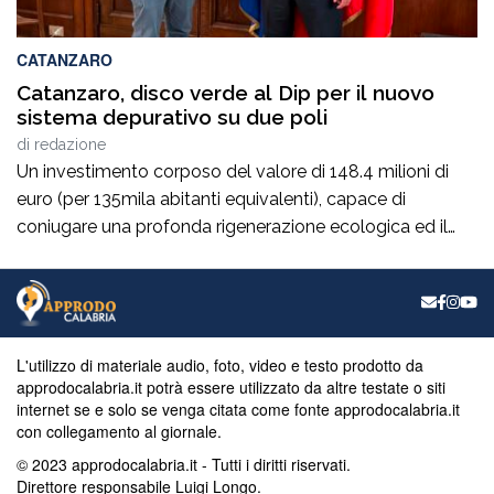
CATANZARO
Catanzaro, disco verde al Dip per il nuovo
sistema depurativo su due poli
di
redazione
Un investimento corposo del valore di 148.4 milioni di
euro (per 135mila abitanti equivalenti), capace di
coniugare una profonda rigenerazione ecologica ed il
rispetto dei vincoli normativi, che costituirà “una svolta
epocale”, sul fronte della depurazione per la città di
Catanzaro consentendole di venir fuori anche dalla
relativa procedura d’infrazione comunitaria. Nel
capoluogo di Regione, […]
L'utilizzo di materiale audio, foto, video e testo prodotto da
approdocalabria.it potrà essere utilizzato da altre testate o siti
internet se e solo se venga citata come fonte approdocalabria.it
con collegamento al giornale.
© 2023 approdocalabria.it - Tutti i diritti riservati.
Direttore responsabile Luigi Longo.