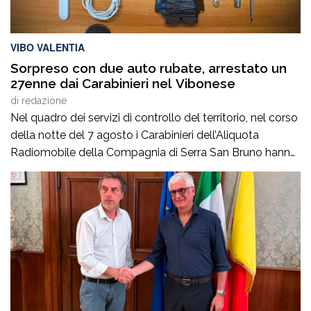
VIBO VALENTIA
Sorpreso con due auto rubate, arrestato un
27enne dai Carabinieri nel Vibonese
di
redazione
Nel quadro dei servizi di controllo del territorio, nel corso
della notte del 7 agosto i Carabinieri dell’Aliquota
Radiomobile della Compagnia di Serra San Bruno hanno
arrestato a Vazzano un 27enne, originario e residente a
Cinquefrondi, ritenuto responsabile, allo stato degli
accertamenti, di ricettazione in concorso. Intorno alle
3.30, durante un servizio perlustrativo, i militari […]