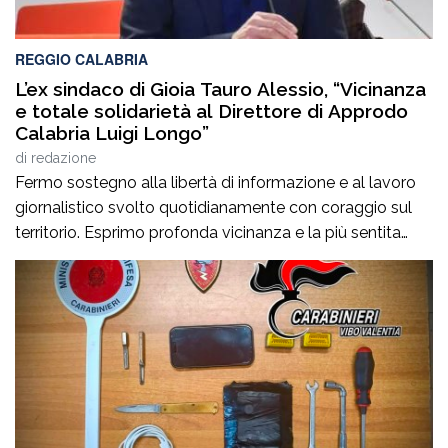
REGGIO CALABRIA
L’ex sindaco di Gioia Tauro Alessio, “Vicinanza
e totale solidarietà al Direttore di Approdo
Calabria Luigi Longo”
di
redazione
Fermo sostegno alla libertà di informazione e al lavoro
giornalistico svolto quotidianamente con coraggio sul
territorio. Esprimo profonda vicinanza e la più sentita
solidarietà al Direttore di Approdo Calabria, Luigi Longo,
e a tutta la redazione per i recenti e incresciosi episodi
che hanno interessato la testata. Il lavoro svolto da
Approdo Calabria rappresenta un […]