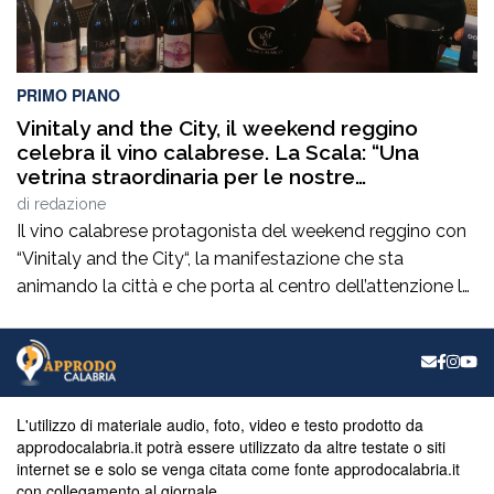
PRIMO PIANO
Vinitaly and the City, il weekend reggino
celebra il vino calabrese. La Scala: “Una
vetrina straordinaria per le nostre
eccellenze”
di
redazione
Il vino calabrese protagonista del weekend reggino con
“Vinitaly and the City“, la manifestazione che sta
animando la città e che porta al centro dell’attenzione le
eccellenze enologiche del territorio. Un appuntamento
che incrocia promozione, cultura, turismo e
valorizzazione delle produzioni locali e che raccoglie il
plauso del consigliere comunaleRocco La Scala. “È una
manifestazione […]
L'utilizzo di materiale audio, foto, video e testo prodotto da
approdocalabria.it potrà essere utilizzato da altre testate o siti
internet se e solo se venga citata come fonte approdocalabria.it
con collegamento al giornale.