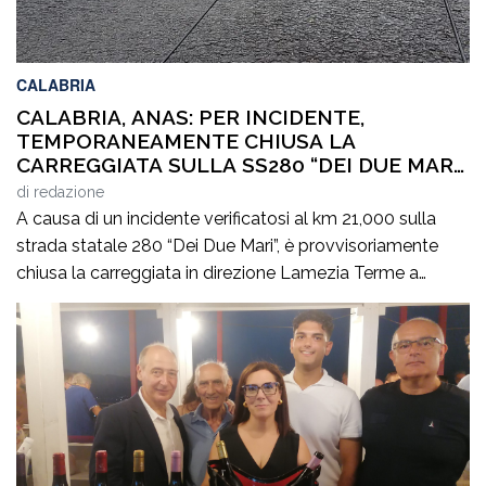
CALABRIA
CALABRIA, ANAS: PER INCIDENTE,
TEMPORANEAMENTE CHIUSA LA
CARREGGIATA SULLA SS280 “DEI DUE MARI”,
IN DIREZIONE LAMEZIA TERME
di
redazione
A causa di un incidente verificatosi al km 21,000 sulla
strada statale 280 “Dei Due Mari”, è provvisoriamente
chiusa la carreggiata in direzione Lamezia Terme a
Marcellinara (CZ). Il sinistro, le cui cause sono in corso di
accertamento, ha coinvolto un mezzo pesante e un
veicolo leggero provocando il ferimento di cinque
persone. Il traffico […]