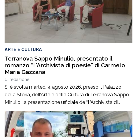
negata dai […]
ARTE E CULTURA
Terranova Sappo Minulio, presentato il
romanzo “L’Archivista di poesie” di Carmelo
Maria Gazzana
di
redazione
Si è svolta martedì 4 agosto 2026, presso il Palazzo
della Storia, dell’Arte e della Cultura di Terranova Sappo
Minulio, la presentazione ufficiale de “L’Archivista di
poesie”, secondo romanzo del giovane scrittore Carmelo
Maria Gazzana.La serata ha rappresentato un
importante momento d’incontro tra letteratura, arte e
territorio, offrendo al pubblico l’opportunità di conoscere