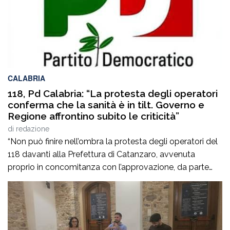
CALABRIA
118, Pd Calabria: “La protesta degli operatori
conferma che la sanità è in tilt. Governo e
Regione affrontino subito le criticità”
di
redazione
“Non può finire nell’ombra la protesta degli operatori del
118 davanti alla Prefettura di Catanzaro, avvenuta
proprio in concomitanza con l’approvazione, da parte
del Consiglio dei ministri, del nuovo Programma
operativo della sanità calabrese per il triennio 2026-
2028. È l’ennesima denuncia del personale della sanità,
che attesta una crisi gravissima del settore, purtroppo