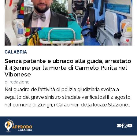
più da […]
CALABRIA
Senza patente e ubriaco alla guida, arrestato
il 43enne per la morte di Carmelo Purita nel
Vibonese
di
redazione
Nel quadro dell’attività di polizia giudiziaria svolta a
seguito del grave sinistro stradale verificatosi il 2 agosto
nel comune di Zungri, i Carabinieri della locale Stazione
hanno tratto in arresto, nella quasi flagranza di reato, un
43enne di nazionalità rumena, residente a Zungri. L’uomo
è ritenuto, allo stato degli accertamenti, responsabile del
reato di omicidio […]