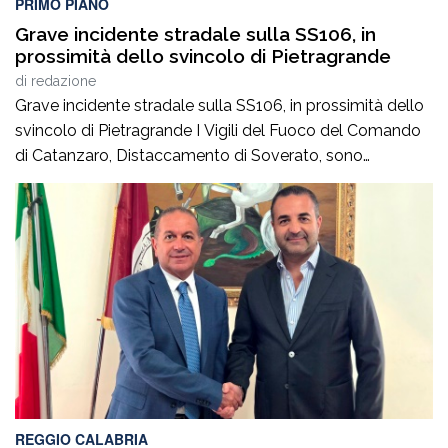
PRIMO PIANO
Grave incidente stradale sulla SS106, in
prossimità dello svincolo di Pietragrande
di
redazione
Grave incidente stradale sulla SS106, in prossimità dello
svincolo di Pietragrande I Vigili del Fuoco del Comando
di Catanzaro, Distaccamento di Soverato, sono
intervenuti sulla SS106, in prossimità dello svincolo per la
località Pietragrande, per un grave incidente stradale che
ha coinvolto una Fiat Panda, un’Audi e una
motocicletta.Nel sinistro ha perso la vita il […]
REGGIO CALABRIA