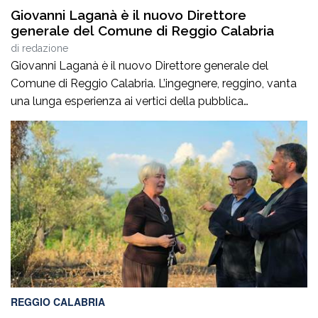
Giovanni Laganà è il nuovo Direttore
generale del Comune di Reggio Calabria
di
redazione
Giovanni Laganà è il nuovo Direttore generale del
Comune di Reggio Calabria. L’ingegnere, reggino, vanta
una lunga esperienza ai vertici della pubblica
amministrazione e della gestione delle infrastrutture in
Calabria ed in Sicilia. È stato Vice Direttore regionale
Anas Sicilia, Capo Compartimento Anas Calabria,
Direttore generale della Regione Calabria e Direttore
generale della ItalConsult Spa, […]
REGGIO CALABRIA