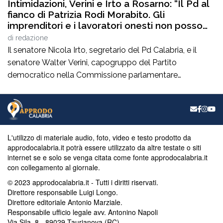
Intimidazioni, Verini e Irto a Rosarno: “Il Pd al
fianco di Patrizia Rodi Morabito. Gli
imprenditori e i lavoratori onesti non posso
essere lasciati da soli”
di
redazione
Il senatore Nicola Irto, segretario del Pd Calabria, e il
senatore Walter Verini, capogruppo del Partito
democratico nella Commissione parlamentare
Antimafia, hanno fatto visita a Patrizia Rodi Morabito,
imprenditrice agricola di Rosarno (Rc) la cui azienda è
stata più volte colpita da incendi, furti e danneggiamenti.
L’ultimo grave episodio si è verificato nei giorni scorsi […]
L'utilizzo di materiale audio, foto, video e testo prodotto da
approdocalabria.it potrà essere utilizzato da altre testate o siti
internet se e solo se venga citata come fonte approdocalabria.it
con collegamento al giornale.
© 2023 approdocalabria.it - Tutti i diritti riservati.
Direttore responsabile Luigi Longo.
Direttore editoriale Antonio Marziale.
Responsabile ufficio legale avv. Antonino Napoli
Via Sila, 8 - 89029 Taurianova (RC)