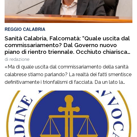
REGGIO CALABRIA
Sanità Calabria, Falcomatà: “Quale uscita dal
commissariamento? Dal Governo nuovo
piano di rientro triennale. Occhiuto chiarisca
le tante ombre sui bilanci del comparto
di
redazione
sanitario”
«Ma di quale uscita dal commissariamento della sanità
calabrese stiamo parlando? La realtà dei fatti smentisce
definitivamente i trionfalismi di facciata. Da un lato la
Corte dei Conti esprime un parere di non luogo a
pronuncia, dichiarando di non avere la competenza per
esprimersi. Dall’altro lato, lo stesso ministro Schillaci,
interrogato sul tema, dichiara di […]