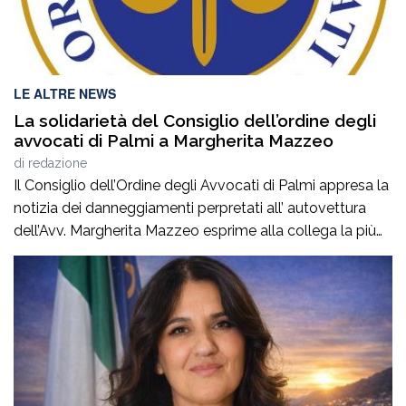
LE ALTRE NEWS
La solidarietà del Consiglio dell’ordine degli
avvocati di Palmi a Margherita Mazzeo
di
redazione
Il Consiglio dell’Ordine degli Avvocati di Palmi appresa la
notizia dei danneggiamenti perpretati all’ autovettura
dell’Avv. Margherita Mazzeo esprime alla collega la più
sincera vicinanza.Questo atto vandalico inaccettabile,
rappresenta un’aggressione non solo alla sua proprietà
ed alla sua persona, na anche alla nostra professione.In
questo momento delicato per la collega, certi di
interpretare il pensiero […]