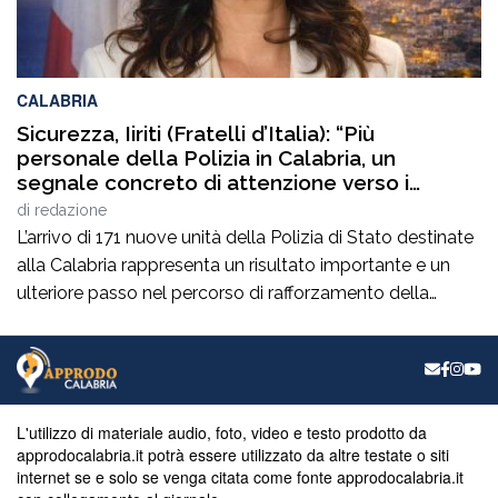
CALABRIA
Sicurezza, Iiriti (Fratelli d’Italia): “Più
personale della Polizia in Calabria, un
segnale concreto di attenzione verso i
territori”
di
redazione
L’arrivo di 171 nuove unità della Polizia di Stato destinate
alla Calabria rappresenta un risultato importante e un
ulteriore passo nel percorso di rafforzamento della
sicurezza nella nostra regione. Da consigliera regionale
di Fratelli d’Italia accolgo con soddisfazione questa
nuova assegnazione, che dimostra l’attenzione del
Governo verso le esigenze delle comunità calabresi e
verso chi […]
L'utilizzo di materiale audio, foto, video e testo prodotto da
approdocalabria.it potrà essere utilizzato da altre testate o siti
internet se e solo se venga citata come fonte approdocalabria.it