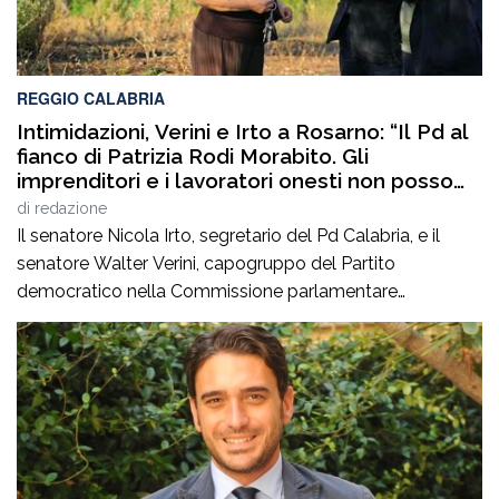
REGGIO CALABRIA
Intimidazioni, Verini e Irto a Rosarno: “Il Pd al
fianco di Patrizia Rodi Morabito. Gli
imprenditori e i lavoratori onesti non posso
essere lasciati da soli”
di
redazione
Il senatore Nicola Irto, segretario del Pd Calabria, e il
senatore Walter Verini, capogruppo del Partito
democratico nella Commissione parlamentare
Antimafia, hanno fatto visita a Patrizia Rodi Morabito,
imprenditrice agricola di Rosarno (Rc) la cui azienda è
stata più volte colpita da incendi, furti e danneggiamenti.
L’ultimo grave episodio si è verificato nei giorni scorsi […]