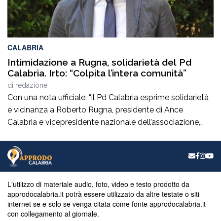
CALABRIA
Intimidazione a Rugna, solidarietà del Pd
Calabria. Irto: “Colpita l’intera comunità”
di
redazione
Con una nota ufficiale, “il Pd Calabria esprime solidarietà
e vicinanza a Roberto Rugna, presidente di Ance
Calabria e vicepresidente nazionale dell’associazione,
per il grave episodio che ha colpito il cantiere della sua
azienda a Schiavonea (Cs), dove sono stati
pesantemente danneggiati alcuni mezzi meccanici”. Il
segretario regionale del partito, il senatore Nicola Irto,
condanna […]
L'utilizzo di materiale audio, foto, video e testo prodotto da
approdocalabria.it potrà essere utilizzato da altre testate o siti
internet se e solo se venga citata come fonte approdocalabria.it
con collegamento al giornale.