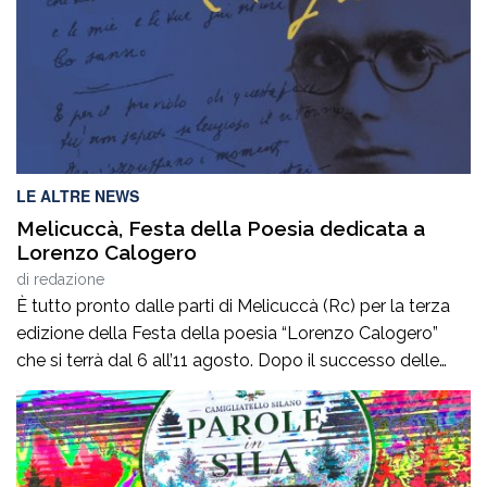
LE ALTRE NEWS
Melicuccà, Festa della Poesia dedicata a
Lorenzo Calogero
di
redazione
È tutto pronto dalle parti di Melicuccà (Rc) per la terza
edizione della Festa della poesia “Lorenzo Calogero”
che si terrà dal 6 all’11 agosto. Dopo il successo delle
prime due edizioni, nel 2024 e nel 2025, che hanno
portato nell’entroterra calabrese autorevoli protagonisti
della cultura italiana e internazionale, anche per
quest’annoLYRIKS – Laboratorio Interdisciplinare […]