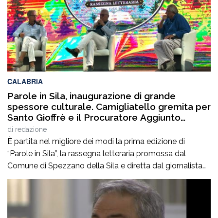
CALABRIA
Parole in Sila, inaugurazione di grande
spessore culturale. Camigliatello gremita per
Santo Gioffrè e il Procuratore Aggiunto
Stefano Musolino
di
redazione
È partita nel migliore dei modi la prima edizione di
“Parole in Sila”, la rassegna letteraria promossa dal
Comune di Spezzano della Sila e diretta dal giornalista
Pasquale Motta, che fino al 19 agosto porterà a
Camigliatello Silano alcuni tra i più autorevoli
protagonisti del panorama culturale e istituzionale
italiano. Nella splendida cornice di Piazza […]