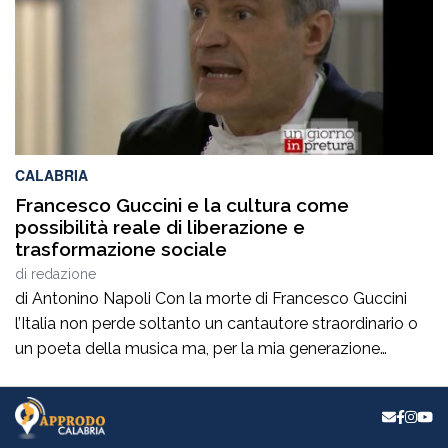
CALABRIA
Francesco Guccini e la cultura come
possibilità reale di liberazione e
trasformazione sociale
di
redazione
di Antonino Napoli Con la morte di Francesco Guccini
l’Italia non perde soltanto un cantautore straordinario o
un poeta della musica ma, per la mia generazione
cresciuta nella sinistra degli anni Ottanta e Novanta, se
ne va un autentico riferimento culturale, uno di quei
maestri che hanno insegnato a pensare prima ancora