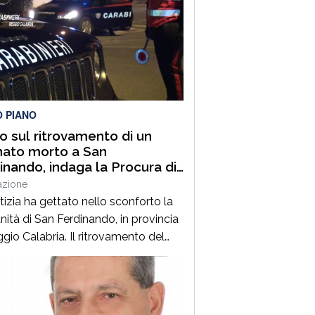
O PIANO
lo sul ritrovamento di un
ato morto a San
inando, indaga la Procura di
i
azione
tizia ha gettato nello sconforto la
ità di San Ferdinando, in provincia
ggio Calabria. Il ritrovamento del
 senza vita di un neonato ha
to le indagini della procura di Palmi
irano a fare luce sull’accaduto. Non
nno, al momento, notizie certe sul