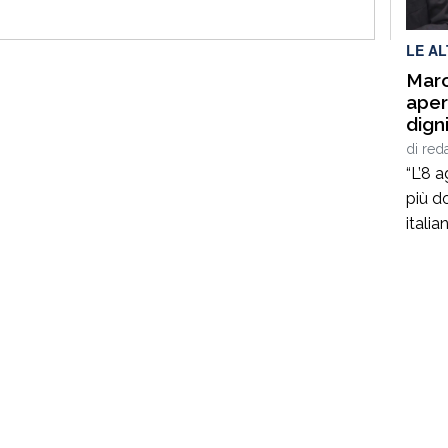
ammin
LE A
Marc
aper
digni
di
red
“L’8 
più d
italia
minato
traged
c’era
dopo,
dolore
quegl