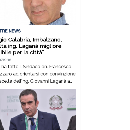
so: sono battute le piste che
cono ad un […]
LTRE NEWS
io Calabria, Imbalzano,
lta ing. Laganà migliore
bile per la città”
azione
 ha fatto il Sindaco on. Francesco
zzaro ad orientarsi con convinzione
 scelta dell’ing. Giovanni Laganà a
 direttore generale del Comune di
o in questa fase storica. Un
er di altissimo profilo che avendo
ato con successo esperienze in
di alta responsabilità sia sul
nte tecnico che in quello