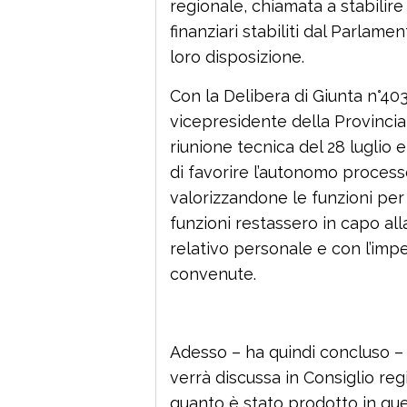
regionale, chiamata a stabilire
finanziari stabiliti dal Parlam
loro disposizione.
Con la Delibera di Giunta n°403
vicepresidente della Provincia
riunione tecnica del 28 luglio e 
di favorire l’autonomo process
valorizzandone le funzioni per l
funzioni restassero in capo all
relativo personale e con l’impeg
convenute.
Adesso – ha quindi concluso –
verrà discussa in Consiglio re
quanto è stato prodotto in ques