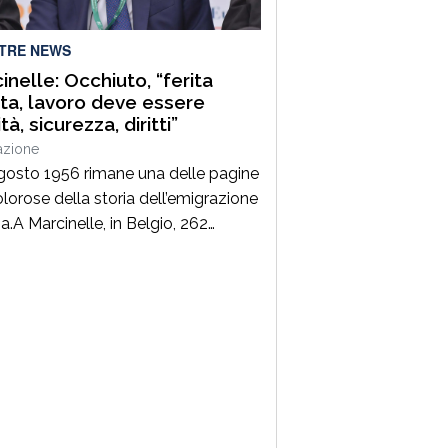
istrativo -contabile costituisce […]
LTRE NEWS
inelle: Occhiuto, “ferita
ta, lavoro deve essere
tà, sicurezza, diritti”
azione
agosto 1956 rimane una delle pagine
olorose della storia dell’emigrazione
na.A Marcinelle, in Belgio, 262
ri persero la vita in una terribile
ia, 136 erano italiani e tra loro
no moltissimi calabresi.Settant’anni
 il tempo non può cancellare il
 di quelle famiglie e il sacrificio di
i uomini che avevano lasciato la […]