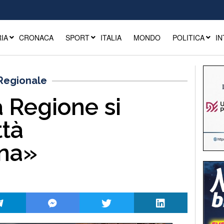
IA
CRONACA
SPORT
ITALIA
MONDO
POLITICA
IN
 Regionale
a Regione si
ttà
ana»