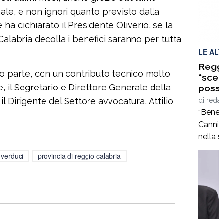
deces
ale, e non ignori quanto previsto dalla
condu
 ha dichiarato il Presidente Oliverio, se la
Calabria decolla i benefici saranno per tutta
LE A
Regg
o parte, con un contributo tecnico molto
“sce
 il Segretario e Direttore Generale della
possi
il Dirigente del Settore avvocatura, Attilio
di
red
“Bene
Canni
nella
nuovo
 verduci
provincia di reggio calabria
Reggi
manag
matur
ruoli 
versa