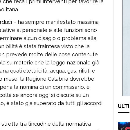
e che reca i primi interventi per favorire la
olitana.
Verduci – ha sempre manifestato massima
elative al personale e alle funzioni sono
terminare alcun disagio o problema alla
ibilità è stata fraintesa visto che la
non prevede molte delle cose contenute
vola su materie che la legge nazionale già
a quali elettricità, acqua, gas, rifiuti e
esto mese, la Regione Calabria dovrebbe
 pena la nomina di un commissario, è
icoltà se ancora oggi si discute su un
o, è stato già superato da tutti gli accordi
ULTI
 stretta tra l’incudine della normativa