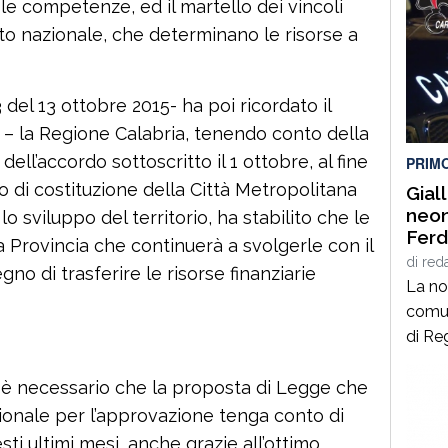
 le competenze, ed il martello dei vincoli
ento nazionale, che determinano le risorse a
 del 13 ottobre 2015- ha poi ricordato il
 – la Regione Calabria, tenendo conto della
dell’accordo sottoscritto il 1 ottobre, al fine
PRIM
o di costituzione della Città Metropolitana
Gial
neon
o sviluppo del territorio, ha stabilito che le
Ferd
a Provincia che continuerà a svolgerle con il
Palm
di
red
no di trasferire le risorse finanziarie
La no
comun
di Re
corpo
attiva
 è necessario che la proposta di Legge che
che m
gionale per l’approvazione tenga conto di
si ha
ti ultimi mesi, anche grazie all’ottimo