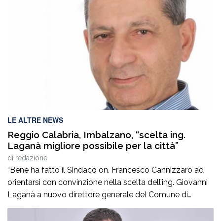
attivato le indagini della procura di Palmi che mirano a
fare luce sull’accaduto. Non si hanno, al momento,
notizie certe […]
LE ALTRE NEWS
Reggio Calabria, Imbalzano, “scelta ing.
Laganà migliore possibile per la città”
di
redazione
“Bene ha fatto il Sindaco on. Francesco Cannizzaro ad
orientarsi con convinzione nella scelta dell’ing. Giovanni
Laganà a nuovo direttore generale del Comune di
Reggio in questa fase storica. Un manager di altissimo
profilo che avendo maturato con successo esperienze in