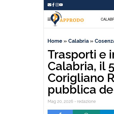
CALABR
Home
»
Calabria
»
Cosenz
Trasporti e i
Calabria, il
Corigliano R
pubblica de
Mag 20, 2026 - redazione