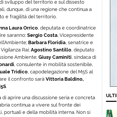
di sviluppo del territorio e sul dissesto
eali, dunque, di una regione che continua a
o e fragilità del territorio.
nna Laura Orrico
, deputata e coordinatrice
ire saranno:
Sergio Costa
, Vicepresidente
ell’Ambiente;
Barbara Floridia
, senatrice e
Vigilanza Rai;
Agostino Santillo
, deputato
ssione Ambiente;
Giusy Caminiti
, sindaca di
onardi
, consulente in mobilità sostenibile,
uale Tridico
, capodelegazione del M5S al
re il confronto sarà
Vittoria Baldino,
M5S
.
ULTI
tà di aprire una discussione seria e concreta
labria continua a vivere sul fronte dei
i, portuali e della mobilità interna. Non si