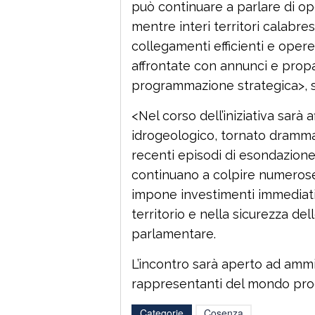
può continuare a parlare di op
mentre interi territori calabresi
collegamenti efficienti e oper
affrontate con annunci e prop
programmazione strategica>, 
<Nel corso dell’iniziativa sarà 
idrogeologico, tornato dramma
recenti episodi di esondazione 
continuano a colpire numeros
impone investimenti immediati
territorio e nella sicurezza del
parlamentare.
L’incontro sarà aperto ad ammini
rappresentanti del mondo produ
Categorie
Cosenza