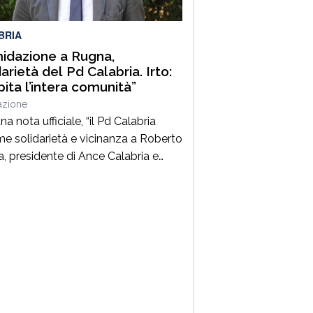
erificato nei giorni scorsi […]
BRIA
midazione a Rugna,
darietà del Pd Calabria. Irto:
pita l’intera comunità”
azione
a nota ufficiale, “il Pd Calabria
me solidarietà e vicinanza a Roberto
, presidente di Ance Calabria e
residente nazionale
ssociazione, per il grave episodio
 colpito il cantiere della sua
da a Schiavonea (Cs), dove sono
 pesantemente danneggiati alcuni
 meccanici”. Il segretario regionale
rtito, il senatore Nicola Irto,
nna […]