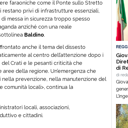
ere faraoniche come il Ponte sullo Stretto
 restano privi di infrastrutture essenziali,
e di messa in sicurezza troppo spesso
aganda anziché con una reale
sottolinea
Baldino
.
REGG
affrontato anche il tema del dissesto
Giov
ticamente al centro dell’attenzione dopo i
Dire
del Crati e le pesanti criticità che
di R
e aree della regione. Un’emergenza che
di
red
 nella prevenzione, nella manutenzione del
Giova
le comunità locali>, continua la
gener
L’ing
esperi
stratori locali, associazioni,
ammin
ttivo e cittadini.
infras
stato