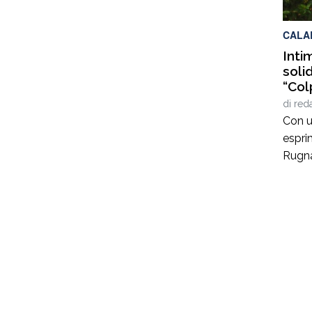
si è v
CALA
Inti
soli
“Col
di
red
Con un
espri
Rugna
vicep
dell’a
che ha
azien
stati
mezzi
del pa
conda