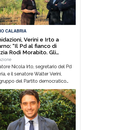
ia, Capo Compartimento Anas
ria, Direttore generale della
ne Calabria e Direttore generale
ItalConsult Spa, […]
IO CALABRIA
idazioni, Verini e Irto a
no: “Il Pd al fianco di
izia Rodi Morabito. Gli
enditori e i lavoratori onesti
azione
posso essere lasciati da
atore Nicola Irto, segretario del Pd
ia, e il senatore Walter Verini,
ruppo del Partito democratico
 Commissione parlamentare
fia, hanno fatto visita a Patrizia
Morabito, imprenditrice agricola di
no (Rc) la cui azienda è stata più
colpita da incendi, furti e
ggiamenti. L’ultimo grave episodio