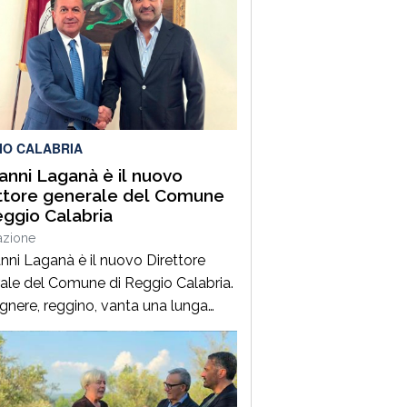
IO CALABRIA
anni Laganà è il nuovo
ttore generale del Comune
eggio Calabria
azione
nni Laganà è il nuovo Direttore
ale del Comune di Reggio Calabria.
egnere, reggino, vanta una lunga
enza ai vertici della pubblica
istrazione e della gestione delle
trutture in Calabria ed in Sicilia. È
 Vice Direttore regionale Anas