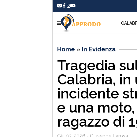
CALABR
Home
»
In Evidenza
Tragedia sul
Calabria, in 
incidente st
e una moto, 
ragazzo di 1
Giu 03, 2026 - Giuseppe Larosa