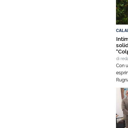
volte 
danne
si è v
CALA
Inti
soli
“Col
di
red
Con un
espri
Rugna
vicep
dell’a
che ha
azien
stati
mezzi