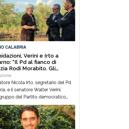
IO CALABRIA
idazioni, Verini e Irto a
no: “Il Pd al fianco di
izia Rodi Morabito. Gli
enditori e i lavoratori onesti
azione
posso essere lasciati da
atore Nicola Irto, segretario del Pd
ia, e il senatore Walter Verini,
ruppo del Partito democratico
 Commissione parlamentare
fia, hanno fatto visita a Patrizia
Morabito, imprenditrice agricola di
no (Rc) la cui azienda è stata più