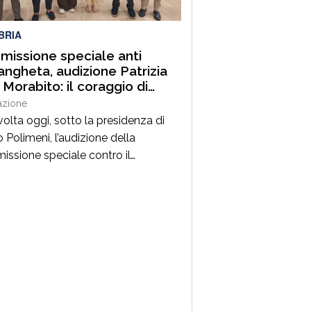
rtito, il senatore Nicola Irto,
nna […]
BRIA
issione speciale anti
angheta, audizione Patrizia
 Morabito: il coraggio di
nciare e la vicinanza delle
azione
uzioni
volta oggi, sotto la presidenza di
 Polimeni, l’audizione della
ssione speciale contro il
eno della ‘ndrangheta, della
ione e dell’illegalità diffusa del
glio regionale della Calabria, che ha
tato Patrizia Rodi Morabito,
ditrice agricola della Piana di Gioia
 dirigente di Coldiretti e
nente della Giunta della Camera
mmercio di Reggio […]