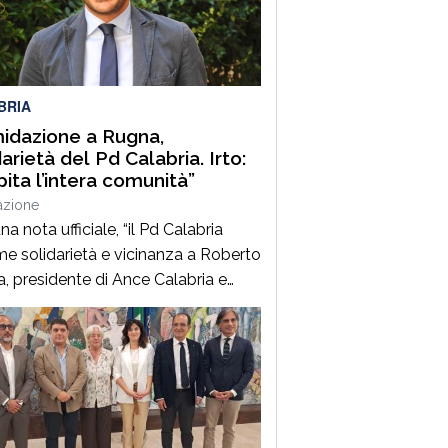
colpita da incendi, furti e
ggiamenti. L’ultimo grave episodio
erificato nei giorni scorsi […]
BRIA
midazione a Rugna,
darietà del Pd Calabria. Irto:
pita l’intera comunità”
azione
a nota ufficiale, “il Pd Calabria
me solidarietà e vicinanza a Roberto
, presidente di Ance Calabria e
residente nazionale
ssociazione, per il grave episodio
 colpito il cantiere della sua
da a Schiavonea (Cs), dove sono
 pesantemente danneggiati alcuni
 meccanici”. Il segretario regionale