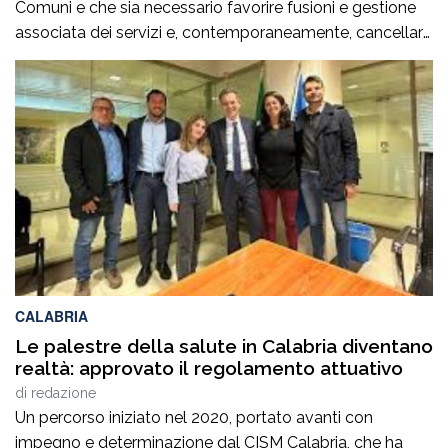
Comuni e che sia necessario favorire fusioni e gestione
associata dei servizi e, contemporaneamente, cancellare
la legge regionale che sostiene proprio questi processi.
Prima di procedere con l’abrogazione della legge 15 del
2006 occorre ascoltare i sindaci e valutare con
attenzione tutte le conseguenze che […]
CALABRIA
Le palestre della salute in Calabria diventano
realtà: approvato il regolamento attuativo
di
redazione
Un percorso iniziato nel 2020, portato avanti con
impegno e determinazione dal CISM Calabria, che ha