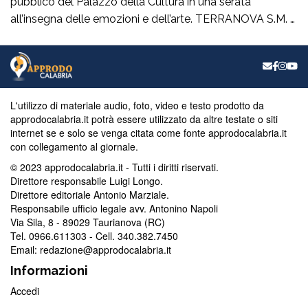
pubblico del Palazzo della Cultura in una serata
all’insegna delle emozioni e dell’arte. TERRANOVA S.M. –
Quando la cultura, nelle sue molteplici forme, riesce a
creare dei ponti autentici tra le persone, significa che si
sta percorrendo la strada giusta.È esattamente ciò che è
accaduto giovedì 6 […]
L'utilizzo di materiale audio, foto, video e testo prodotto da
approdocalabria.it potrà essere utilizzato da altre testate o siti
internet se e solo se venga citata come fonte approdocalabria.it
con collegamento al giornale.
© 2023 approdocalabria.it - Tutti i diritti riservati.
Direttore responsabile Luigi Longo.
Direttore editoriale Antonio Marziale.
Responsabile ufficio legale avv. Antonino Napoli
Via Sila, 8 - 89029 Taurianova (RC)
Tel. 0966.611303 - Cell. 340.382.7450
Email: redazione@approdocalabria.it
Informazioni
Accedi