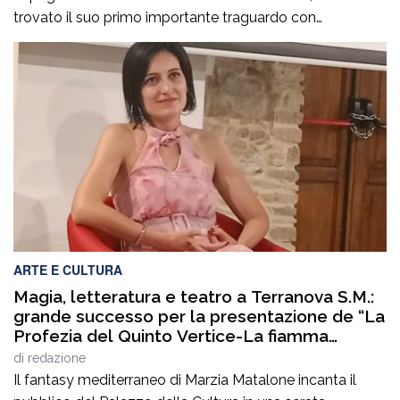
trovato il suo primo importante traguardo con
l’approvazione della legge regionale nel 2023 e che oggi
si completa con un ulteriore passaggio fondamentale:
l’approvazione del regolamento attuativo che disciplina
il riconoscimento e il funzionamento delle Palestre della
Salute in […]
ARTE E CULTURA
Magia, letteratura e teatro a Terranova S.M.:
grande successo per la presentazione de “La
Profezia del Quinto Vertice-La fiamma
duplice”
di
redazione
Il fantasy mediterraneo di Marzia Matalone incanta il