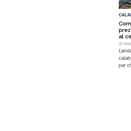
porta
coord
CALA
Comp
prez
al c
di
red
L’and
calabr
per ch
un’abi
diffus
prezz
reside
ai 96
confe
livell