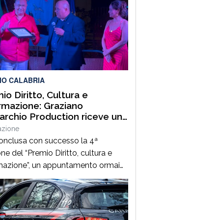
IO CALABRIA
io Diritto, Cultura e
rmazione: Graziano
rchio Production riceve un
tigioso riconoscimento a
azione
i
conclusa con successo la 4ª
ne del “Premio Diritto, cultura e
mazione”, un appuntamento ormai
scindibile nel panorama forense
ese. L’evento, tenutosi a Palmi il 6
o 2026, ha offerto un’importante
ione di riflessione sul tema