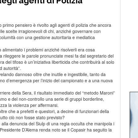
degli agenti di Polizia
ro primo pensiero è rivolto agli agenti di polizia che ancora
lle scelte irragionevoli di chi, anziché governare con
ncolumità con una gestione autoritaria e mediatica
 alimentato i problemi anziché risolverli era cosa
a rileggere le parole pronunciate mesi fa dal segretario del
del tifoso è un’iniziativa liberticida che contribuirà al solo
d autorità”.
velando dannoso oltre che inutile e ingestibile, tanto da
iano d’emergenza per l’inizio del campionato e a una nuova
iere della Sera, il risultato immediato del “metodo Maroni”
smo e del non-controllo una serie di gruppi borderline,
lizza la violenza per affermarsi.
ltre che a prefetti e questori, a decine di funzionari della
tutto ciò non fosse stato previsto?
te alla denuncia del Siulp di una regia occulta che manipola i
 il Presidente D’Alema renda noto se il Copasir ha seguito la