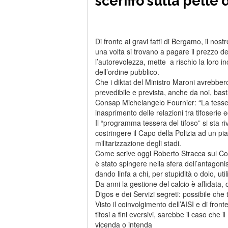
sceriffo sulla pelle 
Di fronte ai gravi fatti di Bergamo, il nost
una volta si trovano a pagare il prezzo de
l’autorevolezza, mette a rischio la loro i
dell’ordine pubblico.
Che i diktat del Ministro Maroni avrebbero
prevedibile e prevista, anche da noi, bast
Consap Michelangelo Fournier: “La tessera 
inasprimento delle relazioni tra tifoserie e
Il “programma tessera del tifoso” si sta ri
costringere il Capo della Polizia ad un p
militarizzazione degli stadi.
Come scrive oggi Roberto Stracca sul Corr
è stato spingere nella sfera dell’antagoni
dando linfa a chi, per stupidità o dolo, uti
Da anni la gestione del calcio è affidata, o
Digos e dei Servizi segreti: possibile che 
Visto il coinvolgimento dell’AISI e di fron
tifosi a fini eversivi, sarebbe il caso che
vicenda o intenda