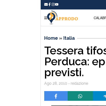
CALABR
Home
»
Italia
Tessera tifo
Perduca: epi
previsti.
Ago 28, 2010 - redazione