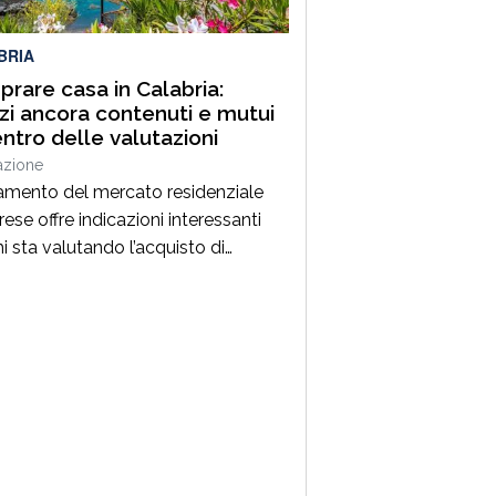
ta, condotta sotto il costante
inamento […]
BRIA
rare casa in Calabria:
zi ancora contenuti e mutui
entro delle valutazioni
azione
amento del mercato residenziale
ese offre indicazioni interessanti
i sta valutando l’acquisto di
tazione. Secondo gli ultimi dati
i da Immobiliare.it, a giugno 2026 il
o medio richiesto per gli immobili
nziali in Calabria si attesta intorno
1 euro al metro quadrato,
rmando valori tra i più contenuti a
o nazionale. Per chi […]