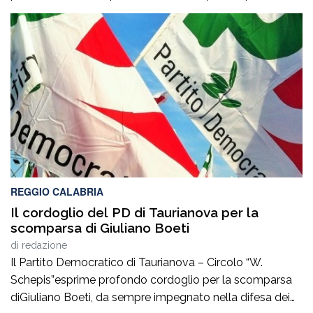
artigiane, saperi produttivi, creatività e competenze
capaci di tradurre l’identità dei territori in valore
riconosciuto in Italia e all’estero”. Lo afferma
l’europarlamentare Giusi Princi, intervenuta all’incontro di
presentazione del libro “Realtà […]
REGGIO CALABRIA
Il cordoglio del PD di Taurianova per la
scomparsa di Giuliano Boeti
di
redazione
Il Partito Democratico di Taurianova – Circolo “W.
Schepis”esprime profondo cordoglio per la scomparsa
diGiuliano Boeti, da sempre impegnato nella difesa dei