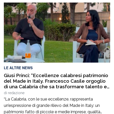
mirati servizi svolti negli ultimi giorni, anche su
segnalazione di alcune associazioni di categoria, la
Polizia Locale ha attenzionato le aree commerciali
cittadine al fine di prevenire e reprimere la vendita
abusiva o irregolare su area […]
LE ALTRE NEWS
Giusi Princi: “Eccellenze calabresi patrimonio
del Made in Italy. Francesco Casile orgoglio
di una Calabria che sa trasformare talento e
competenze in valore”
di
redazione
“La Calabria, con le sue eccellenze, rappresenta
un’espressione di grande rilievo del Made in Italy: un
patrimonio fatto di piccole e medie imprese, qualità