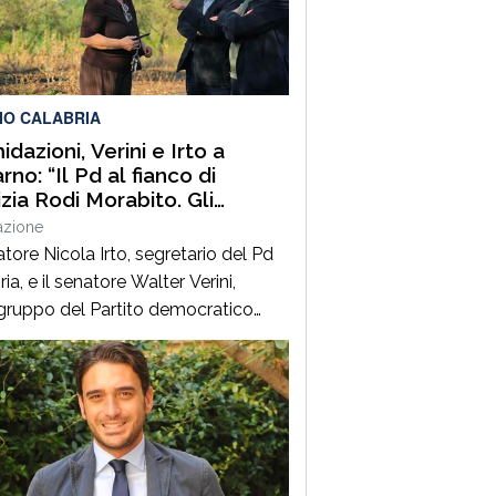
ia, Capo Compartimento Anas
ria, Direttore generale della
ne Calabria e Direttore generale
ItalConsult Spa, […]
IO CALABRIA
idazioni, Verini e Irto a
no: “Il Pd al fianco di
izia Rodi Morabito. Gli
enditori e i lavoratori onesti
azione
posso essere lasciati da
atore Nicola Irto, segretario del Pd
ia, e il senatore Walter Verini,
ruppo del Partito democratico
 Commissione parlamentare
fia, hanno fatto visita a Patrizia
Morabito, imprenditrice agricola di
no (Rc) la cui azienda è stata più
colpita da incendi, furti e
ggiamenti. L’ultimo grave episodio