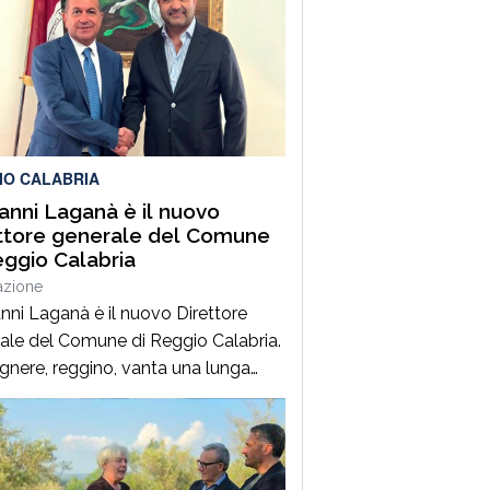
IO CALABRIA
anni Laganà è il nuovo
ttore generale del Comune
eggio Calabria
azione
nni Laganà è il nuovo Direttore
ale del Comune di Reggio Calabria.
egnere, reggino, vanta una lunga
enza ai vertici della pubblica
istrazione e della gestione delle
trutture in Calabria ed in Sicilia. È
 Vice Direttore regionale Anas