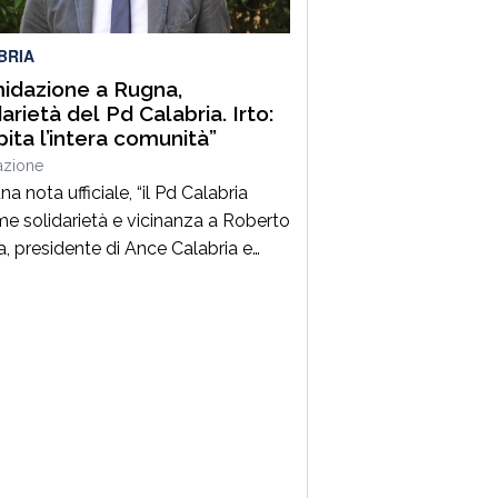
erificato nei giorni scorsi […]
BRIA
midazione a Rugna,
darietà del Pd Calabria. Irto:
pita l’intera comunità”
azione
a nota ufficiale, “il Pd Calabria
me solidarietà e vicinanza a Roberto
, presidente di Ance Calabria e
residente nazionale
ssociazione, per il grave episodio
 colpito il cantiere della sua
da a Schiavonea (Cs), dove sono
 pesantemente danneggiati alcuni
 meccanici”. Il segretario regionale
rtito, il senatore Nicola Irto,
nna […]