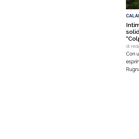
si è v
CALA
Inti
soli
“Col
di
red
Con un
espri
Rugna
vicep
dell’a
che ha
azien
stati
mezzi
del pa
conda