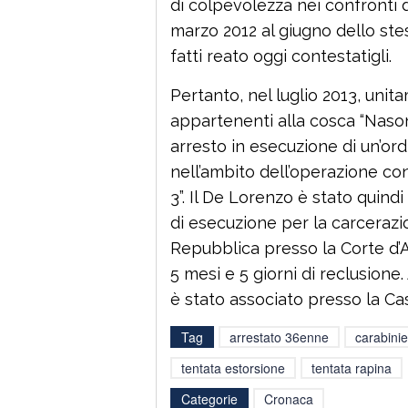
di colpevolezza nei confronti d
marzo 2012 al giugno dello stes
fatti reato oggi contestatigli.
Pertanto, nel luglio 2013, unita
appartenenti alla cosca “Nasone 
arresto in esecuzione di un’ord
nell’ambito dell’operazione c
3”. Il De Lorenzo è stato quindi
di esecuzione per la carceraz
Repubblica presso la Corte d’
5 mesi e 5 giorni di reclusione. 
è stato associato presso la Cas
Tag
arrestato 36enne
carabinie
tentata estorsione
tentata rapina
Categorie
Cronaca