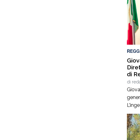
REGG
Giov
Dire
di R
di
red
Giova
gener
L’ing
esperi
ammin
infras
stato