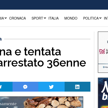
IA
CRONACA
SPORT
ITALIA
MONDO
POLITICA
IN
a
na e tentata
 arrestato 36enne