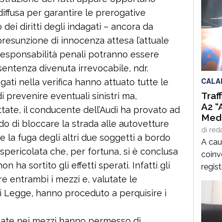
diffusa per garantire le prerogative
 dei diritti degli indagati – ancora da
presunzione di innocenza attesa l’attuale
responsabilità penali potranno essere
sentenza divenuta irrevocabile, ndr.
CALA
egati nella verifica hanno attuato tutte le
Traf
i prevenire eventuali sinistri ma,
A2 “
ate, il conducente dell’Audi ha provato ad
Medi
do di bloccare la strada alle autovetture
Alti
di
red
e la fuga degli altri due soggetti a bordo
D’Aq
A caus
pericolata che, per fortuna, si è conclusa
coinvo
 ha sortito gli effetti sperati. Infatti gli
regist
re entrambi i mezzi e, valutate le
direz
Medit
i Legge, hanno proceduto a perquisire i
svinco
Mango
tuate nei mezzi hanno permesso di