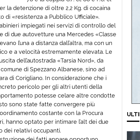
er la detenzione di oltre 2,2 Kg. di cocaina
o di «resistenza a Pubblico Ufficiale».
abinieri impiegati nei servizi di controllo del
ate di due autovetture una Mercedes «Classe
vano l’una a distanza dall’altra, ma con un
co e a velocità estremamente elevata. Le
uscita dell’autostrada «Tarsia Nord», da
l comune di Spezzano Albanese, sino ad
ara di Corigliano. In considerazione che i
eto pericolo per gli altri utenti della
mportamento potesse celare altre condotte
osto sono state fatte convergere più
 coordinamento costante con la Procura
ULTI
ri, hanno optato per intimare l’alt dei due
 dei relativi occupanti.
ostruzione dei fatti appare opportuno