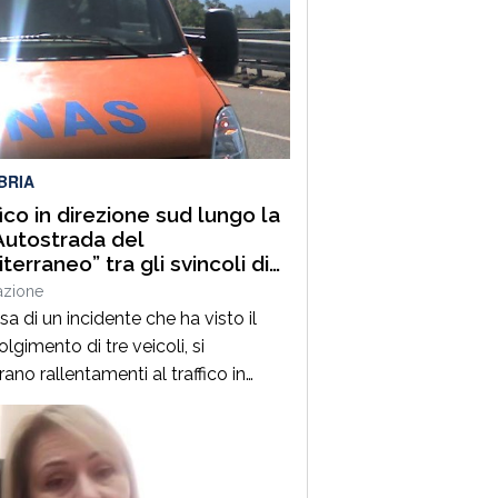
BRIA
fico in direzione sud lungo la
Autostrada del
terraneo” tra gli svincoli di
lia Grimaldi e San Mango
azione
uino
a di un incidente che ha visto il
lgimento di tre veicoli, si
rano rallentamenti al traffico in
ione sud lungo la A2 “Autostrada del
erraneo”, nel tratto compreso tra gli
li di Altilia Grimaldi (CS) e San
 D’Aquino (CZ). Sul posto è