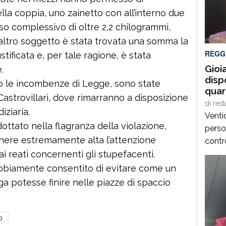
interv
lla coppia, uno zainetto con all’interno due
socco
eso complessivo di oltre 2,2 chilogrammi,
l’altro soggetto è stata trovata una somma la
REGG
tificata e, per tale ragione, è stata
Gioi
.
disp
o le incombenze di Legge, sono state
quar
Castrovillari, dove rimarranno a disposizione
Scar
di
red
iziaria.
zona
Ventiq
ved
dottato nella flagranza della violazione,
person
nere estremamente alta l’attenzione
contro
ai reati concernenti gli stupefacenti.
operaz
condo
ubbiamente consentito di evitare come un
Ciamb
ga potesse finire nelle piazze di spaccio
servi
dispo
istitu
o