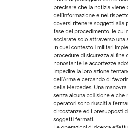
precisare che la notizia viene 
dell’informazione e nel rispetto
doversi ritenere soggetti alla 
fase del procedimento, le cui 
acclarate solo attraverso una 
In quel contesto i militari impi
procedure di sicurezza al fine d
nonostante le accortezze adott
impedire la loro azione tentan
dell’Arma e cercando di favorir
della Mercedes. Una manovra s
senza alcuna collisione e che non
operatori sono riusciti a ferma
circostanze ed i presupposti d
soggetti fermati.
Le operazioni di ricerca effet