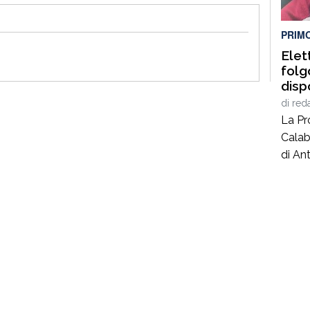
illega
coord
PRIM
Elet
folg
disp
sequ
di
red
ditt
La Pr
Calab
di Ant
40 an
lavor
nel c
coord
Giusep
carab
al se
privat