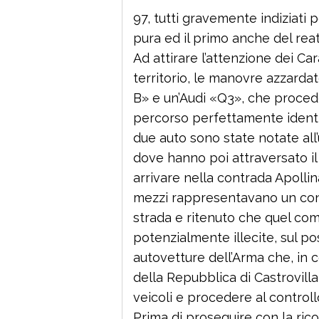
97, tutti gravemente indiziati p
pura ed il primo anche del reat
Ad attirare l’attenzione dei Car
territorio, le manovre azzard
B» e un’Audi «Q3», che procede
percorso perfettamente identi
due auto sono state notate all’
dove hanno poi attraversato i
arrivare nella contrada Apollin
mezzi rappresentavano un concr
strada e ritenuto che quel co
potenzialmente illecite, sul p
autovetture dell’Arma che, in
della Repubblica di Castrovilla
veicoli e procedere al controllo
Prima di proseguire con la ric