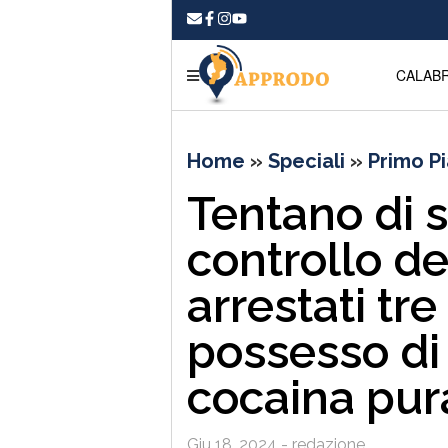
CALABR
Home
»
Speciali
»
Primo P
Tentano di s
controllo de
arrestati tr
possesso di 
cocaina pur
Giu 18, 2024 - redazione