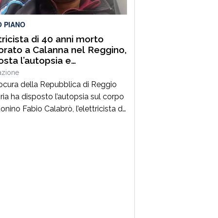
lità. Un’azione massiccia e
inata che ha visto […]
O PIANO
tricista di 40 anni morto
orato a Calanna nel Reggino,
osta l’autopsia e
estrato il furgone della
azione
a
ocura della Repubblica di Reggio
ria ha disposto l’autopsia sul corpo
onino Fabio Calabrò, l’elettricista di
ni morto folgorato mentre stava
ando al montaggio delle luminarie
omune di Calanna. Le indagini,
inate dalla Procura guidata da
pe Borrelli, sono affidate ai
inieri, che hanno proceduto anche
questro del furgone della ditta
a per la quale lavorava […]