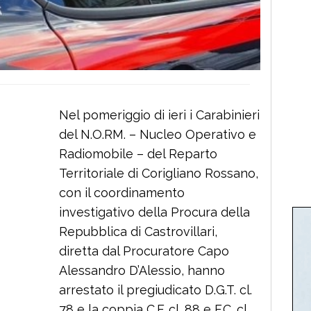
Nel pomeriggio di ieri i Carabinieri
del N.O.RM. – Nucleo Operativo e
Radiomobile – del Reparto
Territoriale di Corigliano Rossano,
con il coordinamento
investigativo della Procura della
Repubblica di Castrovillari,
diretta dal Procuratore Capo
Alessandro D’Alessio, hanno
arrestato il pregiudicato D.G.T. cl.
78 e la coppia C.F. cl. 88 e F.C. cl