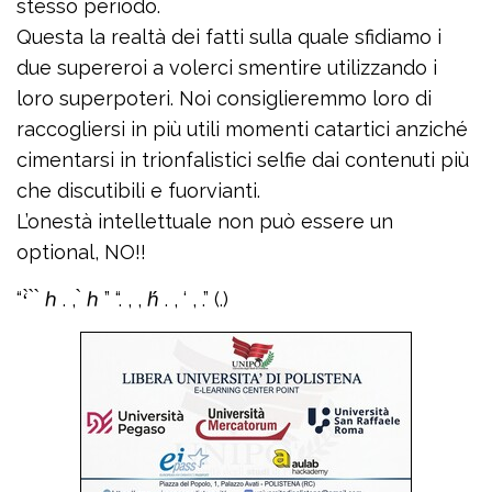
stesso periodo.
Questa la realtà dei fatti sulla quale sfidiamo i
due supereroi a volerci smentire utilizzando i
loro superpoteri. Noi consiglieremmo loro di
raccogliersi in più utili momenti catartici anziché
cimentarsi in trionfalistici selfie dai contenuti più
che discutibili e fuorvianti.
L’onestà intellettuale non può essere un
optional, NO!!
“‘̀ ̀ ̀ ℎ . , ̀ ℎ ” “. , , ℎ́ . , ‘ , .” (.)