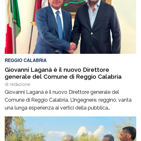
motocicletta.Nel sinistro ha perso la vita il […]
REGGIO CALABRIA
Giovanni Laganà è il nuovo Direttore
generale del Comune di Reggio Calabria
di
redazione
Giovanni Laganà è il nuovo Direttore generale del
Comune di Reggio Calabria. L’ingegnere, reggino, vanta
una lunga esperienza ai vertici della pubblica
amministrazione e della gestione delle infrastrutture in
Calabria ed in Sicilia. È stato Vice Direttore regionale
Anas Sicilia, Capo Compartimento Anas Calabria,
Direttore generale della Regione Calabria e Direttore