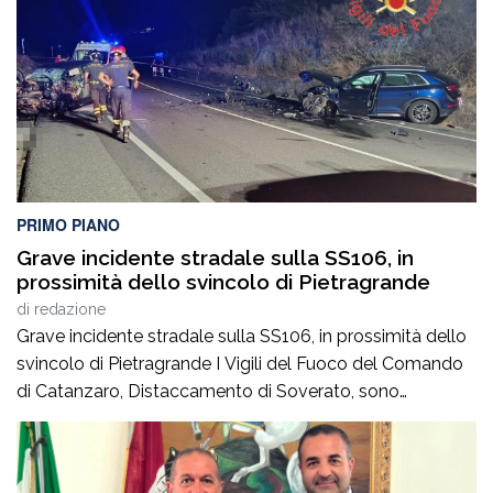
PRIMO PIANO
Grave incidente stradale sulla SS106, in
prossimità dello svincolo di Pietragrande
di
redazione
Grave incidente stradale sulla SS106, in prossimità dello
svincolo di Pietragrande I Vigili del Fuoco del Comando
di Catanzaro, Distaccamento di Soverato, sono
intervenuti sulla SS106, in prossimità dello svincolo per la
località Pietragrande, per un grave incidente stradale che
ha coinvolto una Fiat Panda, un’Audi e una