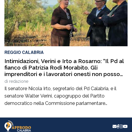
generale della ItalConsult Spa, […]
REGGIO CALABRIA
Intimidazioni, Verini e Irto a Rosarno: “Il Pd al
fianco di Patrizia Rodi Morabito. Gli
imprenditori e i lavoratori onesti non posso
essere lasciati da soli”
di
redazione
Il senatore Nicola Irto, segretario del Pd Calabria, e il
senatore Walter Verini, capogruppo del Partito
democratico nella Commissione parlamentare
Antimafia, hanno fatto visita a Patrizia Rodi Morabito,
imprenditrice agricola di Rosarno (Rc) la cui azienda è
stata più volte colpita da incendi, furti e danneggiamenti.