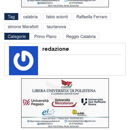
Tag
calabria
fabio scionti
Raffaella Ferraro
simone Marafioti
taurianova
Categorie
Primo Piano
Reggio Calabria
redazione