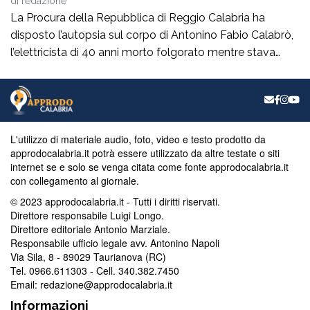
di
redazione
La Procura della Repubblica di Reggio Calabria ha
disposto l’autopsia sul corpo di Antonino Fabio Calabrò,
l’elettricista di 40 anni morto folgorato mentre stava
lavorando al montaggio delle luminarie nel comune
di Calanna. Le indagini, coordinate dalla Procura guidata
da Giuseppe Borrelli, sono affidate ai carabinieri, che
hanno proceduto anche al sequestro del furgone della
ditta privata per la quale lavorava […]
L'utilizzo di materiale audio, foto, video e testo prodotto da
approdocalabria.it potrà essere utilizzato da altre testate o siti
internet se e solo se venga citata come fonte approdocalabria.it
con collegamento al giornale.
© 2023 approdocalabria.it - Tutti i diritti riservati.
Direttore responsabile Luigi Longo.
Direttore editoriale Antonio Marziale.
Responsabile ufficio legale avv. Antonino Napoli
Via Sila, 8 - 89029 Taurianova (RC)
Tel. 0966.611303 - Cell. 340.382.7450
Email: redazione@approdocalabria.it
Informazioni