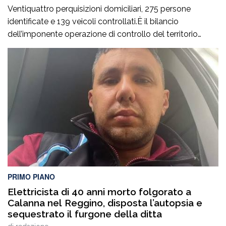
Ventiquattro perquisizioni domiciliari, 275 persone
identificate e 139 veicoli controllati.È il bilancio
dell’imponente operazione di controllo del territorio
condotta il7 agosto nel quartiere Ciambra di Gioia Tauro,
nell’ambito di un servizio straordinario ad “Alto Impatto”
disposto per rafforzare la presenza delle istituzioni e
contrastare ogni forma di illegalità. Un’azione massiccia
e coordinata che ha visto […]
PRIMO PIANO
Elettricista di 40 anni morto folgorato a
Calanna nel Reggino, disposta l’autopsia e
sequestrato il furgone della ditta