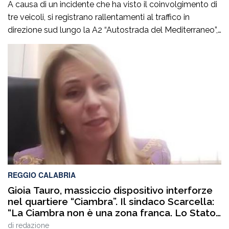
A causa di un incidente che ha visto il coinvolgimento di
tre veicoli, si registrano rallentamenti al traffico in
direzione sud lungo la A2 “Autostrada del Mediterraneo”,
nel tratto compreso tra gli svincoli di Altilia Grimaldi (CS)
e San Mango D’Aquino (CZ). Sul posto è intervenuto il
personale Anas, il 118 e il soccorso meccanico […]
REGGIO CALABRIA
Gioia Tauro, massiccio dispositivo interforze
nel quartiere “Ciambra”. Il sindaco Scarcella:
“La Ciambra non è una zona franca. Lo Stato
c’è e si vede”
di
redazione