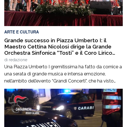
ARTE E CULTURA
Grande successo in Piazza Umberto I: il
Maestro Cettina Nicolosi dirige la Grande
Orchestra Sinfonica “Tosti” e il Coro Lirico
“Salecchi” Città di Chieti
di
redazione
Una Piazza Umberto I gremitissima ha fatto da cornice a
una serata di grande musica e intensa emozione,
nell’ambito dell’evento “Grandi Concerti”, che ha visto
protagonista il Maestro Cettina Nicolosi, sul podio della
Grande Orchestra Sinfonica “Tosti” e del Coro Lirico
“Salecchi” Città di Chieti.Davanti a un pubblico numeroso
e partecipe, la musica ha conquistato […]