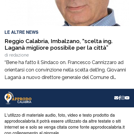
LE ALTRE NEWS
Reggio Calabria, Imbalzano, “scelta ing.
Laganà migliore possibile per la città”
di
redazione
“Bene ha fatto il Sindaco on. Francesco Cannizzaro ad
orientarsi con convinzione nella scelta dell’ing. Giovanni
Laganà a nuovo direttore generale del Comune di
Reggio in questa fase storica. Un manager di altissimo
profilo che avendo maturato con successo esperienze in
ruoli di alta responsabilità sia sul versante tecnico che in
quello amministrativo -contabile costituisce […]
L'utilizzo di materiale audio, foto, video e testo prodotto da
approdocalabria.it potrà essere utilizzato da altre testate o siti
internet se e solo se venga citata come fonte approdocalabria.it
con collegamento al giornale.