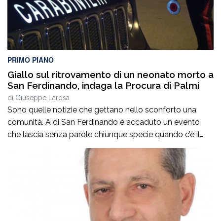
PRIMO PIANO
Giallo sul ritrovamento di un neonato morto a
San Ferdinando, indaga la Procura di Palmi
di
Giuseppe Larosa
Sono quelle notizie che gettano nello sconforto una
comunità. A di San Ferdinando è accaduto un evento
che lascia senza parole chiunque specie quando c’è il
ritrovamento del corpo senza vita di un neonato ha
attivato le indagini della procura di Palmi che mirano a
fare luce sull’accaduto. Non si hanno, al momento,
notizie certe […]