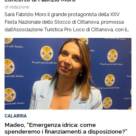
di
redazione
Sarà Fabrizio Moro il grande protagonista della XXV
Festa Nazionale dello Stocco di Cittanova, promossa
dall’Associazione Turistica Pro Loco di Cittanova, con il
patrocinio e il contributo del Comune.Il concerto, in
programma lunedì 10 agosto in piazza Tommaso
Campanella, rappresenta uno degli appuntamenti clou
della manifestazione, che da venticinque edizioni unisce
tradizione gastronomica e musica […]
CALABRIA
Madeo, “Emergenza idrica: come
spenderemo i finanziamenti a disposizione?”