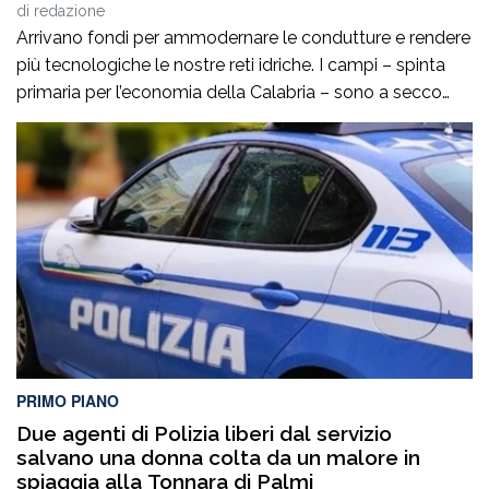
di
redazione
Arrivano fondi per ammodernare le condutture e rendere
più tecnologiche le nostre reti idriche. I campi – spinta
primaria per l’economia della Calabria – sono a secco
così come le città. È un problema per l’agricoltura ma
anche per il regolare servizio idrico ai cittadini. La
situazione si ripropone ciclicamente ed è da questo
inverno […]
PRIMO PIANO
Due agenti di Polizia liberi dal servizio
salvano una donna colta da un malore in
spiaggia alla Tonnara di Palmi