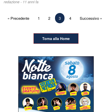
redazione -
11 anni fa
Paginazione
« Precedente
1
2
3
4
Successivo »
degli
articoli
Torna alla Home