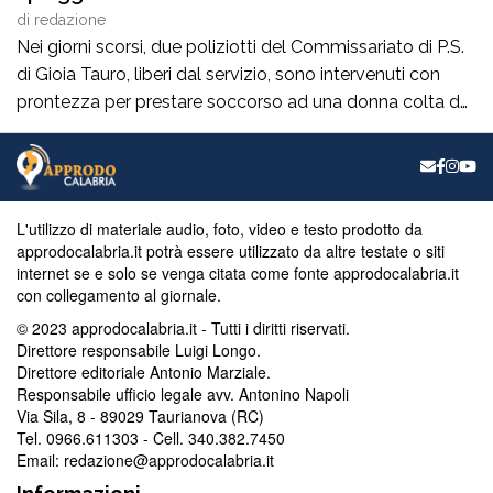
di
redazione
Nei giorni scorsi, due poliziotti del Commissariato di P.S.
di Gioia Tauro, liberi dal servizio, sono intervenuti con
prontezza per prestare soccorso ad una donna colta da
un malore, mentre si trovava in spiaggia a Palmi.La
donna, nel tentativo di uscire dall’acqua per raggiungere
la riva, è stata colta da un malessere improvviso,
perdendo i […]
L'utilizzo di materiale audio, foto, video e testo prodotto da
approdocalabria.it potrà essere utilizzato da altre testate o siti
internet se e solo se venga citata come fonte approdocalabria.it
con collegamento al giornale.
© 2023 approdocalabria.it - Tutti i diritti riservati.
Direttore responsabile Luigi Longo.
Direttore editoriale Antonio Marziale.
Responsabile ufficio legale avv. Antonino Napoli
Via Sila, 8 - 89029 Taurianova (RC)
Tel. 0966.611303 - Cell. 340.382.7450
Email: redazione@approdocalabria.it