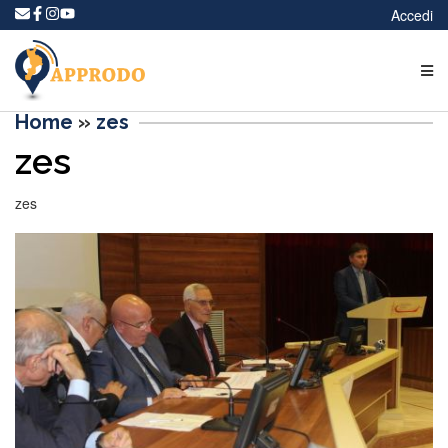
Accedi
Home
»
zes
zes
zes