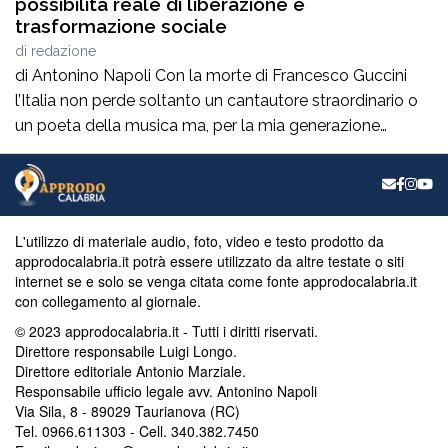
possibilità reale di liberazione e
trasformazione sociale
di
redazione
di Antonino Napoli Con la morte di Francesco Guccini
l’Italia non perde soltanto un cantautore straordinario o
un poeta della musica ma, per la mia generazione
cresciuta nella sinistra degli anni Ottanta e Novanta, se
ne va un autentico riferimento culturale, uno di quei
maestri che hanno insegnato a pensare prima ancora
che a cantare. […]
L'utilizzo di materiale audio, foto, video e testo prodotto da
approdocalabria.it potrà essere utilizzato da altre testate o siti
internet se e solo se venga citata come fonte approdocalabria.it
con collegamento al giornale.
© 2023 approdocalabria.it - Tutti i diritti riservati.
Direttore responsabile Luigi Longo.
Direttore editoriale Antonio Marziale.
Responsabile ufficio legale avv. Antonino Napoli
Via Sila, 8 - 89029 Taurianova (RC)
Tel. 0966.611303 - Cell. 340.382.7450