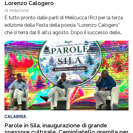
Lorenzo Calogero
di
redazione
È tutto pronto dalle parti di Melicuccà (Rc) per la terza
edizione della Festa della poesia “Lorenzo Calogero”
che si terrà dal 6 all’11 agosto. Dopo il successo delle
prime due edizioni, nel 2024 e nel 2025, che hanno
portato nell’entroterra calabrese autorevoli protagonisti
della cultura italiana e internazionale, anche per
quest’annoLYRIKS – Laboratorio Interdisciplinare […]
CALABRIA
Parole in Sila, inaugurazione di grande
spessore culturale. Camigliatello gremita per