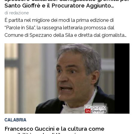
Santo Gioffrè e il Procuratore Aggiunto
Stefano Musolino
di
redazione
È partita nel migliore dei modi la prima edizione di
“Parole in Sila”, la rassegna letteraria promossa dal
Comune di Spezzano della Sila e diretta dal giornalista
Pasquale Motta, che fino al 19 agosto porterà a
Camigliatello Silano alcuni tra i più autorevoli
protagonisti del panorama culturale e istituzionale
italiano. Nella splendida cornice di Piazza […]
CALABRIA
Francesco Guccini e la cultura come