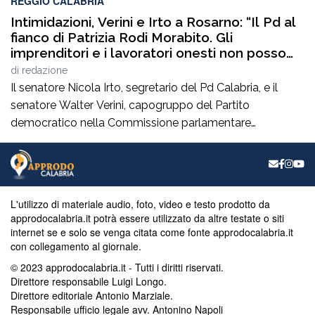
REGGIO CALABRIA
Intimidazioni, Verini e Irto a Rosarno: “Il Pd al
fianco di Patrizia Rodi Morabito. Gli
imprenditori e i lavoratori onesti non posso
essere lasciati da soli”
di
redazione
Il senatore Nicola Irto, segretario del Pd Calabria, e il
senatore Walter Verini, capogruppo del Partito
democratico nella Commissione parlamentare
Antimafia, hanno fatto visita a Patrizia Rodi Morabito,
imprenditrice agricola di Rosarno (Rc) la cui azienda è
stata più volte colpita da incendi, furti e danneggiamenti.
L’ultimo grave episodio si è verificato nei giorni scorsi […]
L'utilizzo di materiale audio, foto, video e testo prodotto da
approdocalabria.it potrà essere utilizzato da altre testate o siti
internet se e solo se venga citata come fonte approdocalabria.it
con collegamento al giornale.
© 2023 approdocalabria.it - Tutti i diritti riservati.
Direttore responsabile Luigi Longo.
Direttore editoriale Antonio Marziale.
Responsabile ufficio legale avv. Antonino Napoli