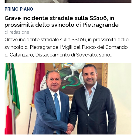
PRIMO PIANO
Grave incidente stradale sulla SS106, in
prossimità dello svincolo di Pietragrande
di
redazione
Grave incidente stradale sulla SS106, in prossimità dello
svincolo di Pietragrande I Vigili del Fuoco del Comando
di Catanzaro, Distaccamento di Soverato, sono
intervenuti sulla SS106, in prossimità dello svincolo per la
località Pietragrande, per un grave incidente stradale che
ha coinvolto una Fiat Panda, un’Audi e una
motocicletta.Nel sinistro ha perso la vita il […]