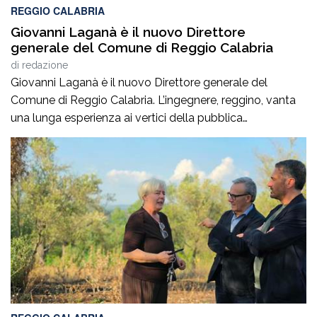
REGGIO CALABRIA
Giovanni Laganà è il nuovo Direttore
generale del Comune di Reggio Calabria
di
redazione
Giovanni Laganà è il nuovo Direttore generale del
Comune di Reggio Calabria. L’ingegnere, reggino, vanta
una lunga esperienza ai vertici della pubblica
amministrazione e della gestione delle infrastrutture in
Calabria ed in Sicilia. È stato Vice Direttore regionale
Anas Sicilia, Capo Compartimento Anas Calabria,
Direttore generale della Regione Calabria e Direttore
generale della ItalConsult Spa, […]