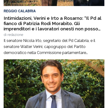
REGGIO CALABRIA
Intimidazioni, Verini e Irto a Rosarno: “Il Pd al
fianco di Patrizia Rodi Morabito. Gli
imprenditori e i lavoratori onesti non posso
essere lasciati da soli”
di
redazione
Il senatore Nicola Irto, segretario del Pd Calabria, e il
senatore Walter Verini, capogruppo del Partito
democratico nella Commissione parlamentare
Antimafia, hanno fatto visita a Patrizia Rodi Morabito,
imprenditrice agricola di Rosarno (Rc) la cui azienda è
stata più volte colpita da incendi, furti e danneggiamenti.
L’ultimo grave episodio si è verificato nei giorni scorsi […]