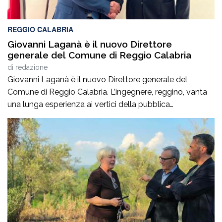
REGGIO CALABRIA
Giovanni Laganà è il nuovo Direttore
generale del Comune di Reggio Calabria
di
redazione
Giovanni Laganà è il nuovo Direttore generale del
Comune di Reggio Calabria. L’ingegnere, reggino, vanta
una lunga esperienza ai vertici della pubblica
amministrazione e della gestione delle infrastrutture in
Calabria ed in Sicilia. È stato Vice Direttore regionale
Anas Sicilia, Capo Compartimento Anas Calabria,
Direttore generale della Regione Calabria e Direttore
generale della ItalConsult Spa, […]