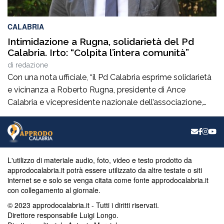
CALABRIA
Intimidazione a Rugna, solidarietà del Pd
Calabria. Irto: “Colpita l’intera comunità”
di
redazione
Con una nota ufficiale, “il Pd Calabria esprime solidarietà
e vicinanza a Roberto Rugna, presidente di Ance
Calabria e vicepresidente nazionale dell’associazione,
per il grave episodio che ha colpito il cantiere della sua
azienda a Schiavonea (Cs), dove sono stati
pesantemente danneggiati alcuni mezzi meccanici”. Il
segretario regionale del partito, il senatore Nicola Irto,
L'utilizzo di materiale audio, foto, video e testo prodotto da
condanna […]
approdocalabria.it potrà essere utilizzato da altre testate o siti
internet se e solo se venga citata come fonte approdocalabria.it
con collegamento al giornale.
© 2023 approdocalabria.it - Tutti i diritti riservati.
Direttore responsabile Luigi Longo.