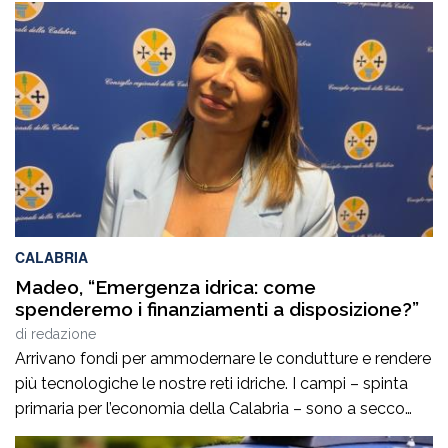
programma lunedì 10 agosto in piazza Tommaso
Campanella, rappresenta uno degli appuntamenti clou
della manifestazione, che da venticinque edizioni unisce
tradizione gastronomica e musica […]
CALABRIA
Madeo, “Emergenza idrica: come
spenderemo i finanziamenti a disposizione?”
di
redazione
Arrivano fondi per ammodernare le condutture e rendere
più tecnologiche le nostre reti idriche. I campi – spinta
primaria per l’economia della Calabria – sono a secco
così come le città. È un problema per l’agricoltura ma