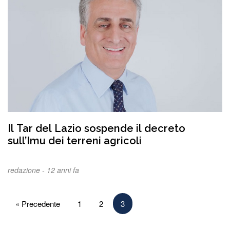
Il Tar del Lazio sospende il decreto
sull’Imu dei terreni agricoli
redazione -
12 anni fa
Paginazione
« Precedente
1
2
3
degli