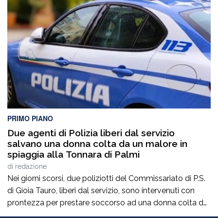
anche per il regolare servizio idrico ai cittadini. La
situazione si ripropone ciclicamente ed è da questo
inverno […]
PRIMO PIANO
Due agenti di Polizia liberi dal servizio
salvano una donna colta da un malore in
spiaggia alla Tonnara di Palmi
di
redazione
Nei giorni scorsi, due poliziotti del Commissariato di P.S.
di Gioia Tauro, liberi dal servizio, sono intervenuti con
prontezza per prestare soccorso ad una donna colta da
un malore, mentre si trovava in spiaggia a Palmi.La