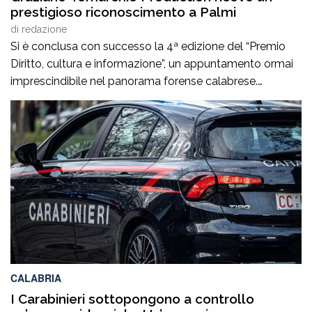
prestigioso riconoscimento a Palmi
di
redazione
Si è conclusa con successo la 4ª edizione del “Premio
Diritto, cultura e informazione”, un appuntamento ormai
imprescindibile nel panorama forense calabrese.
L’evento, tenutosi a Palmi il 6 agosto 2026, ha offerto
un’importante occasione di riflessione sul tema
“Esperienza di vita e competenze professionali a
confronto”, richiamando l’attenzione di giuristi,
professionisti e cittadini sull’importanza del […]
CALABRIA
I Carabinieri sottopongono a controllo