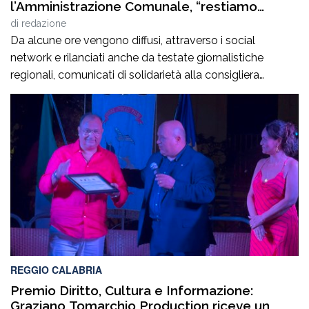
l’Amministrazione Comunale, “restiamo
fiduciosi in attesa degli esiti investigativi”
di
redazione
Da alcune ore vengono diffusi, attraverso i social
network e rilanciati anche da testate giornalistiche
regionali, comunicati di solidarietà alla consigliera
comunale Margherita Mazzeo in relazione al
danneggiamento di un’autovettura nella disponibilità
della sua famiglia. La tempistica con cui il Sindaco e
l’Amministrazione Comunale intervengono
pubblicamente sulla vicenda non è dovuta a esitazione
o disinteresse, […]
REGGIO CALABRIA
Premio Diritto, Cultura e Informazione:
Graziano Tomarchio Production riceve un