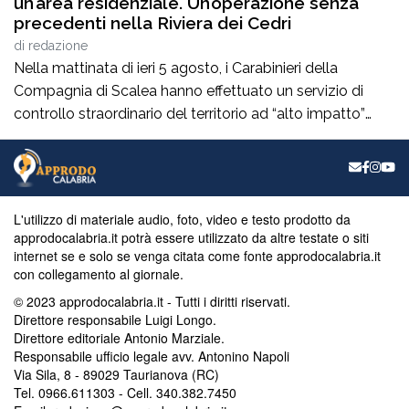
un’area residenziale. Un’operazione senza
precedenti nella Riviera dei Cedri
di
redazione
Nella mattinata di ieri 5 agosto, i Carabinieri della
Compagnia di Scalea hanno effettuato un servizio di
controllo straordinario del territorio ad “alto impatto”
all’interno del complesso residenziale “Parco Pantano” di
Scalea, da tempo sotto la lente d’ingrandimento delle
Forze dell’Ordine. Si tratta di un’operazione di controllo di
eccezionale portata, condotta sotto il costante
L'utilizzo di materiale audio, foto, video e testo prodotto da
coordinamento […]
approdocalabria.it potrà essere utilizzato da altre testate o siti
internet se e solo se venga citata come fonte approdocalabria.it
con collegamento al giornale.
© 2023 approdocalabria.it - Tutti i diritti riservati.
Direttore responsabile Luigi Longo.
Direttore editoriale Antonio Marziale.
Responsabile ufficio legale avv. Antonino Napoli
Via Sila, 8 - 89029 Taurianova (RC)
Tel. 0966.611303 - Cell. 340.382.7450