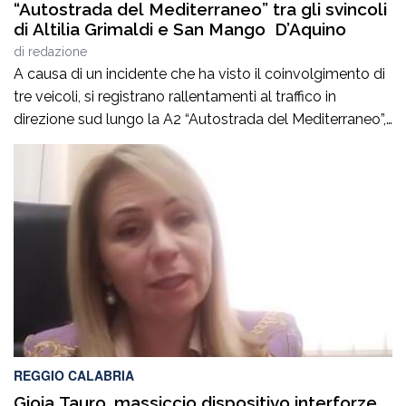
“Autostrada del Mediterraneo” tra gli svincoli
di Altilia Grimaldi e San Mango D’Aquino
di
redazione
A causa di un incidente che ha visto il coinvolgimento di
tre veicoli, si registrano rallentamenti al traffico in
direzione sud lungo la A2 “Autostrada del Mediterraneo”,
nel tratto compreso tra gli svincoli di Altilia Grimaldi (CS)
e San Mango D’Aquino (CZ). Sul posto è intervenuto il
personale Anas, il 118 e il soccorso meccanico […]
REGGIO CALABRIA
Gioia Tauro, massiccio dispositivo interforze