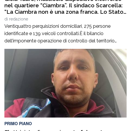
nel quartiere “Ciambra”. Il sindaco Scarcella:
“La Ciambra non è una zona franca. Lo Stato
c’è e si vede”
di
redazione
Ventiquattro perquisizioni domiciliari, 275 persone
identificate e 139 veicoli controllati.È il bilancio
dell’imponente operazione di controllo del territorio
condotta il7 agosto nel quartiere Ciambra di Gioia Tauro,
nell’ambito di un servizio straordinario ad “Alto Impatto”
disposto per rafforzare la presenza delle istituzioni e
contrastare ogni forma di illegalità. Un’azione massiccia
e coordinata che ha visto […]
PRIMO PIANO