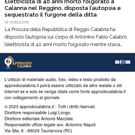
Elettricista di 40 anni morto folgorato a
Calanna nel Reggino, disposta l’autopsia e
sequestrato il furgone della ditta
di
redazione
La Procura della Repubblica di Reggio Calabria ha
disposto l’autopsia sul corpo di Antonino Fabio Calabrò,
l’elettricista di 40 anni morto folgorato mentre stava
lavorando al montaggio delle luminarie nel comune
di Calanna. Le indagini, coordinate dalla Procura guidata
da Giuseppe Borrelli, sono affidate ai carabinieri, che
hanno proceduto anche al sequestro del furgone della
L'utilizzo di materiale audio, foto, video e testo prodotto da
ditta privata per la quale lavorava […]
approdocalabria.it potrà essere utilizzato da altre testate o siti
internet se e solo se venga citata come fonte approdocalabria.it
con collegamento al giornale.
© 2023 approdocalabria.it - Tutti i diritti riservati.
Direttore responsabile Luigi Longo.
Direttore editoriale Antonio Marziale.
Responsabile ufficio legale avv. Antonino Napoli
Via Sila, 8 - 89029 Taurianova (RC)