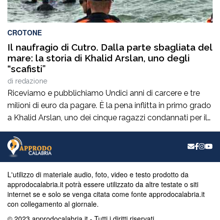
CROTONE
Il naufragio di Cutro. Dalla parte sbagliata del
mare: la storia di Khalid Arslan, uno degli
“scafisti”
di
redazione
Riceviamo e pubblichiamo Undici anni di carcere e tre
milioni di euro da pagare. È la pena inflitta in primo grado
a Khalid Arslan, uno dei cinque ragazzi condannati per il
naufragio di Cutro, la notte del 26 febbraio 2023.
Novantaquattro morti, trentacinque bambini e un pezzo
di Mediterraneo trasformato in una fossa comune. Ma […]
L'utilizzo di materiale audio, foto, video e testo prodotto da
approdocalabria.it potrà essere utilizzato da altre testate o siti
internet se e solo se venga citata come fonte approdocalabria.it
con collegamento al giornale.
© 2023 approdocalabria.it - Tutti i diritti riservati.