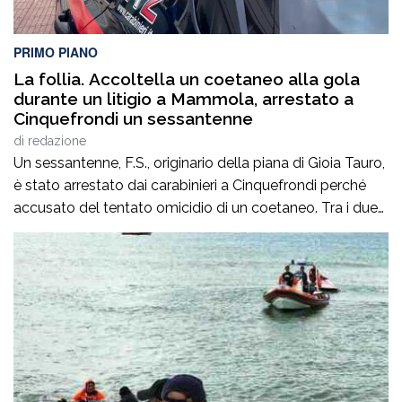
PRIMO PIANO
La follia. Accoltella un coetaneo alla gola
durante un litigio a Mammola, arrestato a
Cinquefrondi un sessantenne
di
redazione
Un sessantenne, F.S., originario della piana di Gioia Tauro,
è stato arrestato dai carabinieri a Cinquefrondi perché
accusato del tentato omicidio di un coetaneo. Tra i due
uomini c’è stato un litigio per futili motivi a Mammola,
nella locride. F.S ha colpito il rivale con un coltello alla
gola ed è fuggito. La vittima è stata soccorsa […]