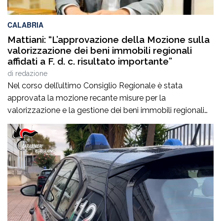
CALABRIA
Mattiani: “L’approvazione della Mozione sulla
valorizzazione dei beni immobili regionali
affidati a F. d. c. risultato importante”
di
redazione
Nel corso dell’ultimo Consiglio Regionale è stata
approvata la mozione recante misure per la
valorizzazione e la gestione dei beni immobili regionali
affidati a Ferrovie della Calabria S.r.l.. Tra i Consiglieri
Regionali proponenti Giuseppe Mattiani, particolarmente
soddisfatto per il risultato raggiunto:“Con la Mozione
approvata dal Consiglio Regionale abbiamo impegnato
la Giunta Regionale ad effettuare una […]