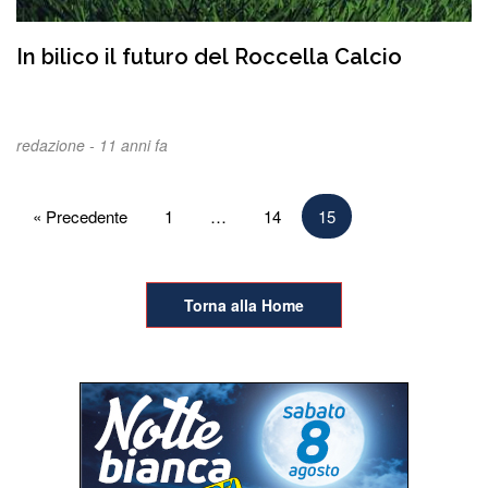
In bilico il futuro del Roccella Calcio
redazione -
11 anni fa
Paginazione
« Precedente
1
…
14
15
degli
articoli
Torna alla Home